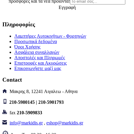
προσφορές και τα νέα προϊόντα!
Εγγραφή
Πληροφορίες
Λαμπτήρες Αυτοκινήτων - Φορτηγών
Προσωπικά δεδομένα
Όροι Χρήσης
Ασφάλεια συναλλαγών
Αποστολές και Πληρωμές
Επιστροφές και Ακυρώσεις
Επικοινωνήστε μαζί μας
Contact
Μακρης 8, 12241 Αιγαλεω - Αθηνα
210-5980145 | 210-5901793
fax
210-5909833
info@markidis.gr
,
eshop@markidis.gr