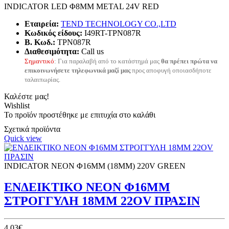
INDICATOR LED Φ8ΜΜ METAL 24V RED
Εταιρεία:
TEND TECHNOLOGY CO.,LTD
Κωδικός είδους:
I49RT-TPN087R
B. Κωδ.:
TPN087R
Διαθεσιμότητα:
Call us
Σημαντικό
: Για παραλαβή από το κατάστημά μας
θα πρέπει πρώτα να
επικοινωνήσετε τηλεφωνικά μαζί μας
προς αποφυγή οποιασδήποτε
ταλαιπωρίας.
Καλέστε μας!
Wishlist
Το προϊόν προστέθηκε με επιτυχία στο καλάθι
Σχετικά προϊόντα
Quick view
INDICATOR NEON Φ16ΜΜ (18ΜΜ) 220V GREEN
ΕΝΔΕΙΚΤΙΚΟ ΝΕΟΝ Φ16ΜΜ
ΣΤΡΟΓΓΥΛΗ 18ΜΜ 22OV ΠΡΑΣΙΝ
4,03€