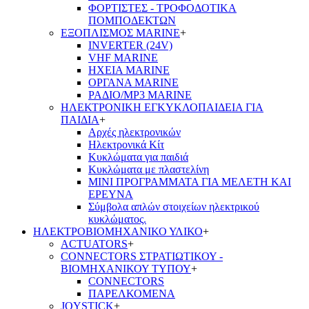
ΦΟΡΤΙΣΤΕΣ - ΤΡΟΦΟΔΟΤΙΚΑ
ΠΟΜΠΟΔΕΚΤΩΝ
ΕΞΟΠΛΙΣΜΟΣ MARINE
+
INVERTER (24V)
VHF MARINE
ΗΧΕΙΑ MARINE
ΟΡΓΑΝΑ MARINE
ΡΑΔΙΟ/MP3 MARINE
ΗΛΕΚΤΡΟΝΙΚΗ ΕΓΚΥΚΛΟΠΑΙΔΕΙΑ ΓΙΑ
ΠΑΙΔΙΑ
+
Αρχές ηλεκτρονικών
Ηλεκτρονικά Κίτ
Κυκλώματα για παιδιά
Κυκλώματα με πλαστελίνη
ΜΙΝΙ ΠΡΟΓΡΑΜΜΑΤΑ ΓΙΑ ΜΕΛΕΤΗ ΚΑΙ
ΕΡΕΥΝΑ
Σύμβολα απλών στοιχείων ηλεκτρικού
κυκλώματος.
ΗΛΕΚΤΡΟΒΙΟΜΗΧΑΝΙΚΟ ΥΛΙΚΟ
+
ACTUATORS
+
CONNECTORS ΣΤΡΑΤΙΩΤΙΚΟΥ -
ΒΙΟΜΗΧΑΝΙΚΟΥ ΤΥΠΟΥ
+
CONNECTORS
ΠΑΡΕΛΚΟΜΕΝΑ
JOYSTICK
+