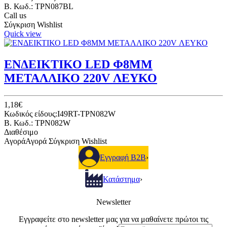
B. Κωδ.: TPN087BL
Call us
Σύγκριση
Wishlist
Quick view
ΕΝΔΕΙΚΤΙΚΟ LED Φ8ΜΜ
ΜΕΤΑΛΛΙΚΟ 220V ΛΕΥΚΟ
1,18€
Κωδικός είδους:I49RT-TPN082W
B. Κωδ.: TPN082W
Διαθέσιμο
Αγορά
Αγορά
Σύγκριση
Wishlist
Εγγραφή B2B
›
Κατάστημα
›
Newsletter
Εγγραφείτε στο newsletter μας για να μαθαίνετε πρώτοι τις