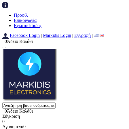
Προφίλ
Επικοινωνία
Εγκαταστάσεις
Facebook Login
|
Markidis Login
|
Εγγραφή
|
0
Άδειο Καλάθι
...
0
Άδειο Καλάθι
Σύγκριση
0
Αγαπημένα
0