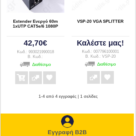
Extender Ενεργό 60m
VSP-20 VGA SPLITTER
1xUTP CAT5e/6 1080P
42,70€
Καλέστε μας!
Κωδ.: 007796100001
Κωδ.: 993021990018
B. Κωδ.: VSP-20
B. Κωδ.:
Διαθέσιμο
Διαθέσιμο
1-4 από 4 εγγραφές | 1 σελίδες
Εγγραφή B2B