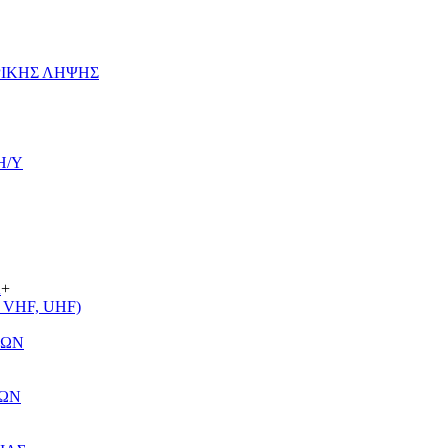
ΡΙΚΗΣ ΛΗΨΗΣ
Η/Υ
Α
+
VHF, UHF)
ΤΩΝ
ΤΩΝ