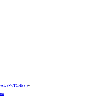
AL SWITCHES )
+
mm
+