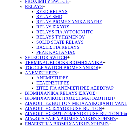
PROXIMITY SWITCH
+
RELAYS
+
REED RELAYS
RELAY SMD
RELAY ΒΙΟΜΗΧΑΝΙΚΑ ΒΑΣΗΣ
RELAY ΙΣΧΥΟΣ
RELAYS ΓΙΑ ΑΥΤΟΚΙΝΗΤΟ
RELAYS ΤΥΠΩΜΕΝΟΥ
SOLID STATE RELAYS
ΒΑΣΕΙΣ ΓΙΑ RELAYS
ΡΕΛΕ ΚΑΣΤΑΝΙΑΣ
SELECTOR SWITCH
+
TERMINAL BLOCKS ΒΙΟΜΗΧΑΝΙΚΑ
+
TOGGLE SWITCH ΒΙΟΜΗΧΑΝΙΚΟΙ
+
ΑΝΕΜΙΣΤΗΡΕΣ
+
ΑΝΕΜΙΣΤΗΡΕΣ
ΕΞΑΕΡΙΣΤΗΡΕΣ
ΣΙΤΕΣ ΓΙΑ ΑΝΕΜΙΣΤΗΡΕΣ,ΑΞΕΣΟΥΑΡ
ΒΙΟΜΗΧΑΝΙΚΑ RELAYS ΙΣΧΥΟΣ
+
ΒΙΟΜΗΧΑΝΙΚΟΣ ΗΧΟΣ ΣΗΜΑΤΟΔΟΤΗΣΗ
+
ΔΙΑΚΟΠΤΕΣ BUTTON ΜΕΤΑΛΛΙΚΟΙ(ANTI-VAND
ΔΙΑΚΟΠΤΗΣ ΙΣΧΥΟΣ PUSH BUTTON
+
ΔΙΑΚΟΠΤΗΣ ΦΩΤΙΖΟΜΕΝΟΣ PUSH BUTTON 16
ΔΙΑΦΟΡΑ ΥΛΙΚΑ ΒΙΟΜΗΧΑΝΙΚΗΣ ΧΡΗΣΗΣ
+
ΕΝΔΕΙΚΤΙΚΑ ΒΙΟΜΗΧΑΝΙΚΗΣ ΧΡΗΣΗΣ
+