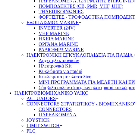
ΠΑΡΕΛΚΟΜΕΝΑ ΑΣΥΡΜΑΤΗΣ ΕΠΙΚΟΙΝΩΝ
ΠΟΜΠΟΔΕΚΤΕΣ (CB, PMR, VHF, UHF)
ΤΗΛΕΠΙΚΟΙΝΩΝΙΕΣ
ΦΟΡΤΙΣΤΕΣ - ΤΡΟΦΟΔΟΤΙΚΑ ΠΟΜΠΟΔΕΚ
ΕΞΟΠΛΙΣΜΟΣ MARINE
+
INVERTER (24V)
VHF MARINE
ΗΧΕΙΑ MARINE
ΟΡΓΑΝΑ MARINE
ΡΑΔΙΟ/MP3 MARINE
ΗΛΕΚΤΡΟΝΙΚΗ ΕΓΚΥΚΛΟΠΑΙΔΕΙΑ ΓΙΑ ΠΑΙΔΙΑ
Αρχές ηλεκτρονικών
Ηλεκτρονικά Κίτ
Κυκλώματα για παιδιά
Κυκλώματα με πλαστελίνη
ΜΙΝΙ ΠΡΟΓΡΑΜΜΑΤΑ ΓΙΑ ΜΕΛΕΤΗ ΚΑΙ Ε
Σύμβολα απλών στοιχείων ηλεκτρικού κυκλώματ
ΗΛΕΚΤΡΟΒΙΟΜΗΧΑΝΙΚΟ ΥΛΙΚΟ
+
ACTUATORS
+
CONNECTORS ΣΤΡΑΤΙΩΤΙΚΟΥ - ΒΙΟΜΗΧΑΝΙΚΟ
CONNECTORS
ΠΑΡΕΛΚΟΜΕΝΑ
JOYSTICK
+
LIMIT SWITCH
+
PLC
+