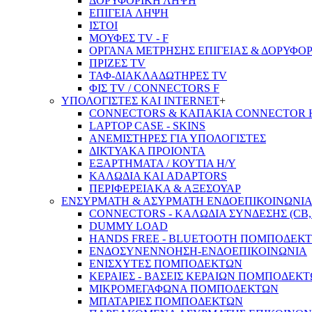
ΔΟΡΥΦΟΡΙΚΗ ΛΗΨΗ
ΕΠΙΓΕΙA ΛΗΨΗ
ΙΣΤΟΙ
ΜΟΥΦΕΣ TV - F
ΟΡΓΑΝΑ ΜΕΤΡΗΣΗΣ ΕΠΙΓΕΙΑΣ & ΔΟΡΥΦΟ
ΠΡΙΖΕΣ TV
ΤΑΦ-ΔΙΑΚΛΑΔΩΤΗΡΕΣ TV
ΦΙΣ TV / CONNECTORS F
ΥΠΟΛΟΓΙΣΤΕΣ ΚΑΙ INTERNET
+
CONNECTORS & ΚΑΠΑΚΙΑ CONNECTOR 
LAPTOP CASE - SKINS
ΑΝΕΜΙΣΤΗΡΕΣ ΓΙΑ ΥΠΟΛΟΓΙΣΤΕΣ
ΔΙΚΤΥΑΚΑ ΠΡΟΙΟΝΤΑ
ΕΞΑΡΤΗΜΑΤΑ / ΚΟΥΤΙΑ Η/Υ
ΚΑΛΩΔΙΑ ΚΑΙ ADAPTORS
ΠΕΡΙΦΕΡΕΙΑΚΑ & ΑΞΕΣΟΥΑΡ
ΕΝΣΥΡΜΑΤΗ & ΑΣΥΡΜΑΤΗ ΕΝΔΟΕΠΙΚΟΙΝΩΝΙ
CONNECTORS - ΚΑΛΩΔΙΑ ΣΥΝΔΕΣΗΣ (CB, 
DUMMY LOAD
HANDS FREE - BLUETOOTH ΠΟΜΠΟΔΕΚ
ΕΝΔΟΣΥΝΕΝΝΟΗΣΗ-ΕΝΔΟΕΠΙΚΟΙΝΩΝΙΑ
ΕΝΙΣΧΥΤΕΣ ΠΟΜΠΟΔΕΚΤΩΝ
ΚΕΡΑΙΕΣ - ΒΑΣΕΙΣ ΚΕΡΑΙΩΝ ΠΟΜΠΟΔΕΚ
ΜΙΚΡΟΜΕΓΑΦΩΝΑ ΠΟΜΠΟΔΕΚΤΩΝ
ΜΠΑΤΑΡΙΕΣ ΠΟΜΠΟΔΕΚΤΩΝ