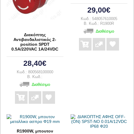
29,00€
Κωδ.: 548057610005
B. Κωδ.: R1900R
Διαθέσιμο
Διακόπτης
Αντιβανδαλιστικός 2-
position SPDT
0.5A/220VAC 1A/24VDC
28,40€
Κωδ.: 800568100000
B. Κωδ.:
Διαθέσιμο
R1900W, μπουτον