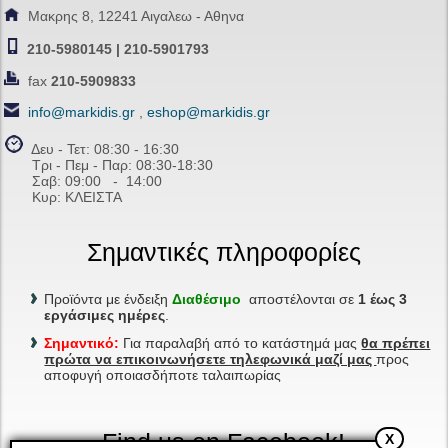
Μακρης 8, 12241 Αιγαλεω - Αθηνα
210-5980145 | 210-5901793
fax
210-5909833
info@markidis.gr
,
eshop@markidis.gr
Δευ - Τετ: 08:30 - 16:30
Τρι - Πεμ - Παρ: 08:30-18:30
Σαβ:
09:00 - 14
:00
Κυρ: ΚΛΕΙΣΤΑ
Σημαντικές πληροφορίες
Προϊόντα με ένδειξη
Διαθέσιμο
αποστέλονται σε
1 έως 3
εργάσιμες ημέρες
.
Σημαντικό:
Για παραλαβή από το κατάστημά μας
θα πρέπει
πρώτα να επικοινωνήσετε τηλεφωνικά μαζί μας
προς
αποφυγή οποιασδήποτε ταλαιπωρίας
Find us on Facebook!
X