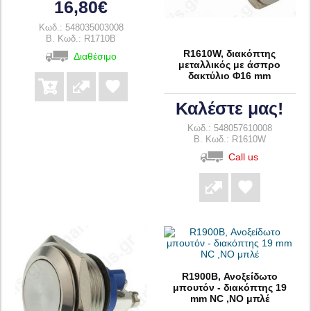
16,80€
Κωδ.: 548035003008
B. Κωδ.: R1710B
R1610W, διακόπτης
Διαθέσιμο
μεταλλικός με άσπρο
δακτύλιο Φ16 mm
Καλέστε μας!
Κωδ.: 548057610008
B. Κωδ.: R1610W
Call us
R1900B, Ανοξείδωτο
μπουτόν - διακόπτης 19
mm NC ,NO μπλέ