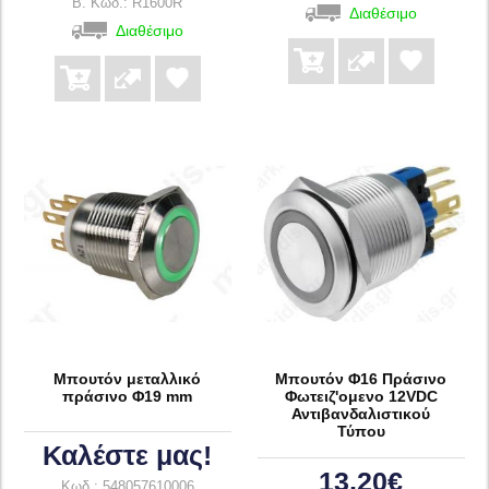
B. Κωδ.: R1600R
Διαθέσιμο
Διαθέσιμο
Μπουτόν μεταλλικό
Μπουτόν Φ16 Πράσινο
πράσινο Φ19 mm
Φωτειζ'ομενο 12VDC
Αντιβανδαλιστικού
Τύπου
Καλέστε μας!
13,20€
Κωδ.: 548057610006