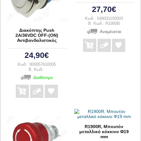
27,70€
Κωδ.: 548031100003
B. Κωδ.: R1900B
Διακόπτης Push
Αναμένεται
2A/36VDC OFF-(ON)
Αντιβανδαλιστικός
24,90€
Κωδ.: 800057610005
B. Κωδ.:
Διαθέσιμο
R1900R, Μπουτόν
μεταλλικό κόκκινο Φ19
mm