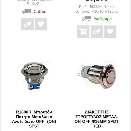
B. Κωδ.:
Κωδ.: 800026010023
Call us
B. Κωδ.: V16-10R-12G-S
Διαθέσιμο
R1800R, Μπουτόν
ΔΙΑΚΟΠΤΗΣ
Πατητό Μεταλλικό
ΣΤΡΟΓΓΥΛΟΣ ΜΕΤΑΛ.
Ανοξείδωτο OFF -(ON)
ON-OFF Φ16ΜΜ SPDT
SPST
RED