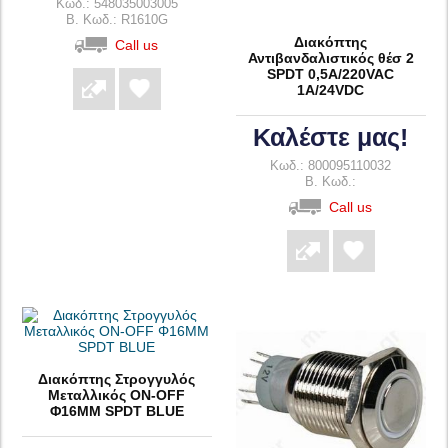
Κωδ.: 548035003005
B. Κωδ.: R1610G
Διακόπτης
Call us
Αντιβανδαλιστικός θέσ 2
SPDT 0,5A/220VAC
1A/24VDC
Καλέστε μας!
Κωδ.: 800095110032
B. Κωδ.:
Call us
Διακόπτης Στρογγυλός
Μεταλλικός ON-OFF
Φ16ΜΜ SPDT BLUE