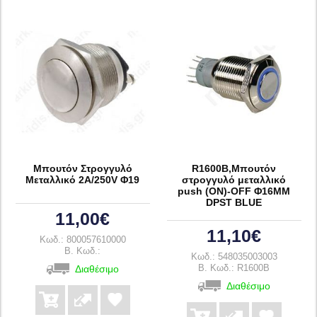
Μπουτόν Στρογγυλό
R1600B,Μπουτόν
Μεταλλικό 2A/250V Φ19
στρογγυλό μεταλλικό
push (ON)-OFF Φ16ΜΜ
DPST BLUE
11,00€
11,10€
Κωδ.: 800057610000
B. Κωδ.:
Κωδ.: 548035003003
Διαθέσιμο
B. Κωδ.: R1600B
Διαθέσιμο