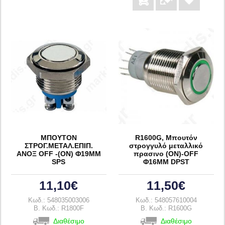
ΜΠΟΥΤΟΝ
R1600G, Μπουτόν
ΣΤΡΟΓ.ΜΕΤΑΛ.ΕΠΙΠ.
στρογγυλό μεταλλικό
ΑΝΟΞ OFF -(ON) Φ19ΜΜ
πρασινο (ON)-OFF
SPS
Φ16ΜΜ DPST
11,10€
11,50€
Κωδ.: 548035003006
Κωδ.: 548057610004
B. Κωδ.: R1800F
B. Κωδ.: R1600G
Διαθέσιμο
Διαθέσιμο