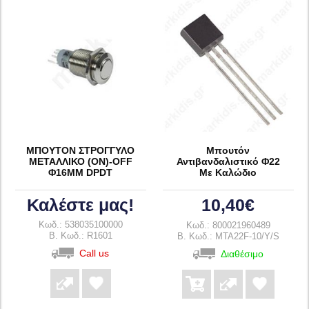
ΜΠΟΥΤΟΝ ΣΤΡΟΓΓΥΛΟ
Μπουτόν
ΜΕΤΑΛΛΙΚΟ (ON)-OFF
Αντιβανδαλιστικό Φ22
Φ16ΜΜ DPDT
Με Καλώδιο
Καλέστε μας!
10,40€
Κωδ.: 538035100000
Κωδ.: 800021960489
B. Κωδ.: R1601
B. Κωδ.: MTA22F-10/Y/S
Call us
Διαθέσιμο