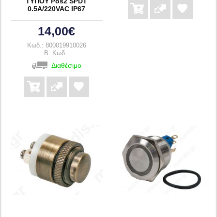
ΤΥΠΟΥ Pos2 SPDT
0.5A/220VAC IP67
14,00€
Κωδ.: 800019910026
B. Κωδ.:
Διαθέσιμο