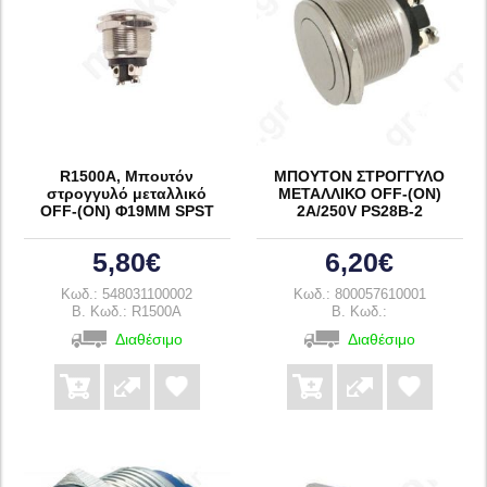
R1500A, Μπουτόν
ΜΠΟΥΤΟΝ ΣΤΡΟΓΓΥΛΟ
στρογγυλό μεταλλικό
ΜΕΤΑΛΛΙΚΟ OFF-(ON)
OFF-(ON) Φ19ΜΜ SPST
2A/250V PS28B-2
5,80€
6,20€
Κωδ.: 548031100002
Κωδ.: 800057610001
B. Κωδ.: R1500A
B. Κωδ.:
Διαθέσιμο
Διαθέσιμο