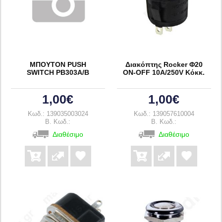
ΜΠΟΥΤΟΝ PUSH
Διακόπτης Rocker Φ20
SWITCH ΡΒ303Α/Β
ON-OFF 10A/250V Κόκκ.
1,00€
1,00€
Κωδ.: 139035003024
Κωδ.: 139057610004
B. Κωδ.:
B. Κωδ.:
Διαθέσιμο
Διαθέσιμο