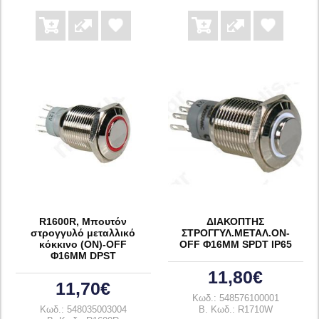
R1600R, Μπουτόν
ΔΙΑΚΟΠΤΗΣ
στρογγυλό μεταλλικό
ΣΤΡΟΓΓΥΛ.ΜΕΤΑΛ.ON-
κόκκινο (ON)-OFF
OFF Φ16ΜΜ SPDT IP65
Φ16ΜΜ DPST
11,80€
11,70€
Κωδ.: 548576100001
Κωδ.: 548035003004
B. Κωδ.: R1710W