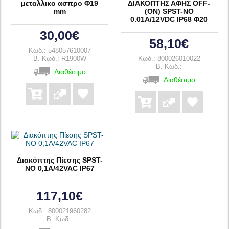
μεταλλικο ασπρο Φ19
ΔΙΑΚΟΠΤΗΣ ΑΦΗΣ OFF-
mm
(ON) SPST-NO
0.01A/12VDC IP68 Φ20
30,00€
58,10€
Κωδ.: 548057610007
B. Κωδ.: R1900W
Κωδ.: 800026010022
B. Κωδ.:
Διαθέσιμο
Διαθέσιμο
Διακόπτης Πίεσης SPST-
NO 0,1A/42VAC IP67
117,10€
Κωδ.: 800021960282
B. Κωδ.: