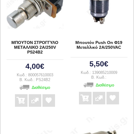
ΜΠΟΥΤΟΝ ΣΤΡΟΓΓΥΛΟ
Μπουτόν Push On Φ19
ΜΕΤΑΛΛΙΚΟ 2A/250V
Μεταλλικό 2A/250VAC
PS24B2
5,50€
4,00€
Κωδ.: 139085210009
Κωδ.: 800057610003
B. Κωδ.:
B. Κωδ.: PS24B2
Διαθέσιμο
Διαθέσιμο