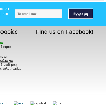
ια να
ς και
Εγγραφή
φορίες
Find us on Facebook!
ιμο
γάσιμες
πό το
πρώτα να
ά μαζί μας
ε ταλαιπωρίας