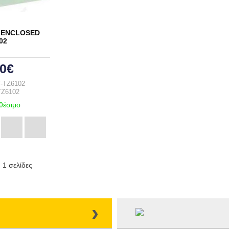
ΠΤΗΣ
H ENCLOSED
02
20€
T-TZ6102
TZ6102
θέσιμο
 1 σελίδες
›