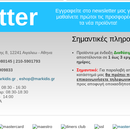
tter
Εγγραφείτε στο newsletter μας γ
μαθαίνετε πρώτοι τις προσφορέ
τα νέα προϊόντα!
Σημαντικές πληρο
 8, 12241 Αιγαλεω - Αθηνα
Προϊόντα με ένδειξη
Διαθέσ
αποστέλονται σε
1 έως 3 ερ
980145 | 210-5901793
ημέρες
.
909833
Σημαντικό:
Για παραλαβή α
κατάστημά μας
θα πρέπει 
rkidis.gr
,
eshop@markidis.gr
επικοινωνήσετε τηλεφωνικ
προς αποφυγή οποιασδήποτ
: 08:30 - 16:30
: 08:30-18:30
- 14
:00
Α