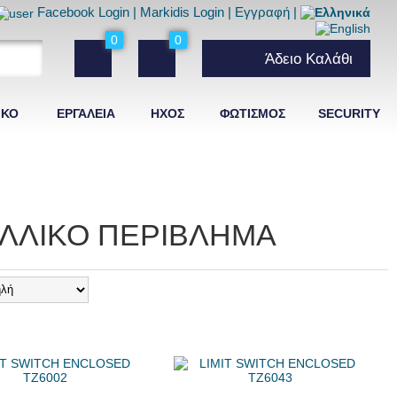
Facebook Login
|
Markidis Login
|
Εγγραφή
|
0
0
Άδειο Καλάθι
ΙΚΟ
ΕΡΓΑΛΕΙΑ
ΗΧΟΣ
ΦΩΤΙΣΜΟΣ
SECURITY
SWITCH
PLC
ΑΛΛΙΚΟ ΠΕΡΙΒΛΗΜΑ
AYS
SELECTOR SWITCH
YS
TERMINAL BLOCKS
ΒΙΟΜΗΧΑΝΙΚΑ
ΜΗΧΑΝΙΚΑ
TOGGLE SWITCH
ΟΣ
ΒΙΟΜΗΧΑΝΙΚΟΙ
 ΑΥΤΟΚΙΝΗΤΟ