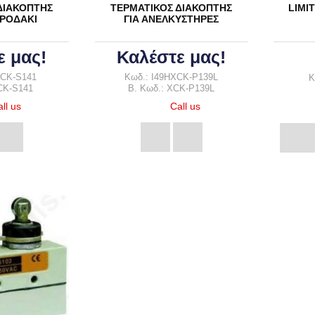
RELAYS ΤΥ
ΔΙΑΚΟΠΤΗΣ
ΤΕΡΜΑΤΙΚΟΣ ΔΙΑΚΟΠΤΗΣ
LIMI
ΡΟΔΑΚΙ
ΓΙΑ ΑΝΕΛΚΥΣΤΗΡΕΣ
SOLID STAT
ΒΑΣΕΙΣ ΓΙΑ
ε μας!
Καλέστε μας!
ΡΕΛΕ ΚΑΣΤΑ
XCK-S141
Κωδ.: I49HXCK-P139L
Κ
CK-S141
B. Κωδ.: XCK-P139L
ll us
Call us
ΧΟΣ
ΔΙΑΚΟΠΤΕΣ BUTTON
ΔΙΑΚΟΠΤΗΣ 
Η
ΜΕΤΑΛΛΙΚΟΙ(ANTI-VANDAL
BUT
SWITCHES )
ΕΠΑΦΕΣ ΓΙΑ PUSH
ΚΟΥΤΙΑ ΒΙ
ΗΣΗΣ
BUTTON ΔΙΑΚΟΠΤΗ
ΧΡΗ