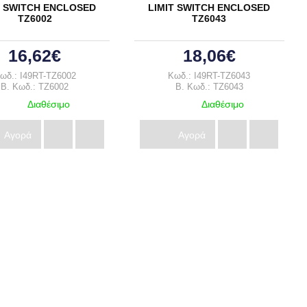
ΠΩΜΕΝΟΥ
T SWITCH ENCLOSED
LIMIT SWITCH ENCLOSED
ΤΖ6002
ΤΖ6043
ΑΝΕΜΙΣΤΗΡΕΣ
E RELAYS
 RELAYS
ΑΝΕΜΙΣΤΗΡΕΣ
16,62€
18,06€
ΝΙΑΣ
ΕΞΑΕΡΙΣΤΗΡΕΣ
ωδ.: I49RT-TZ6002
Κωδ.: I49RT-TZ6043
B. Κωδ.: TZ6002
B. Κωδ.: TZ6043
ΣΙΤΕΣ ΓΙΑ
ΑΝΕΜΙΣΤΗΡΕΣ,ΑΞΕΣΟΥΑΡ
Διαθέσιμο
Διαθέσιμο
Αγορά
Αγορά
ΙΣΧΥΟΣ PUSH
ΔΙΑΚΟΠΤΗΣ
TON
ΦΩΤΙΖΟΜΕΝΟΣ PUSH
BUTTON 16mm
ΟΜΗΧΑΝΙΚΗΣ
ΛΑΜΠΑΚΙΑ
ΣΗΣ
ΜΠΟΥΤΟΝΙΕΡΕΣ
ΑΝΥΨΩΤΙΚΩΝ
ΜΗΧΑΝΗΜΑΤΩΝ