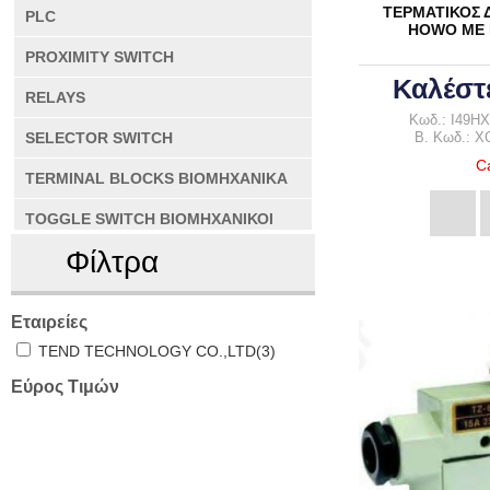
ΤΕΡΜΑΤΙΚΟΣ 
PLC
HOWO ΜΕ 
PROXIMITY SWITCH
Καλέστ
RELAYS
Κωδ.: I49H
SELECTOR SWITCH
B. Κωδ.: X
Ca
TERMINAL BLOCKS ΒΙΟΜΗΧΑΝΙΚΑ
TOGGLE SWITCH ΒΙΟΜΗΧΑΝΙΚΟΙ
ΒΙΟΜΗΧΑΝΙΚΑ RELAYS
ΒΙΟΜΗΧΑΝΙΚΟΣ Η
ΙΣΧΥΟΣ
ΣΗΜΑΤΟΔΟΤΗΣ
Φίλτρα
ΑΝΕΜΙΣΤΗΡΕΣ
ΒΙΟΜΗΧΑΝΙΚΑ RELAYS ΙΣΧΥΟΣ
Εταιρείες
ΔΙΑΦΟΡΑ ΥΛΙΚΑ
ΕΝΔΕΙΚΤΙΚΑ
ΒΙΟΜΗΧΑΝΙΚΟΣ ΗΧΟΣ
TEND TECHNOLOGY CO.,LTD(3)
ΒΙΟΜΗΧΑΝΙΚΗΣ ΧΡΗΣΗΣ
ΒΙΟΜΗΧΑΝΙΚΗΣ ΧΡ
ΣΗΜΑΤΟΔΟΤΗΣΗ
Εύρος Τιμών
ΔΙΑΚΟΠΤΕΣ BUTTON
ΜΕΤΑΛΛΙΚΟΙ(ANTI-VANDAL
SWITCHES )
ΔΙΑΚΟΠΤΗΣ ΙΣΧΥΟΣ PUSH BUTTON