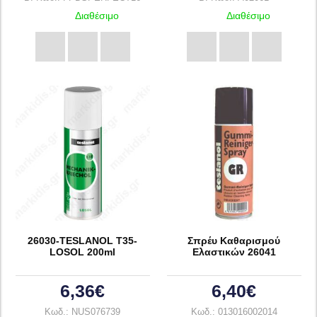
Διαθέσιμο
Διαθέσιμο
26030-TESLANOL T35-
Σπρέυ Καθαρισμού
LOSOL 200ml
Ελαστικών 26041
6,36€
6,40€
Κωδ.: NUS076739
Κωδ.: 013016002014