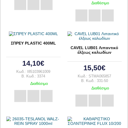
Διαθέσιμο
ΣΠΡΕΥ PLASTIC 400ML
CAVEL LUB01 Λιπαντικό
έλξεως καλωδίων
14,10€
15,50€
Κωδ.: I85103961009
B. Κωδ.: 3374
Κωδ.: STMA065857
B. Κωδ.: 331-50
Διαθέσιμο
Διαθέσιμο