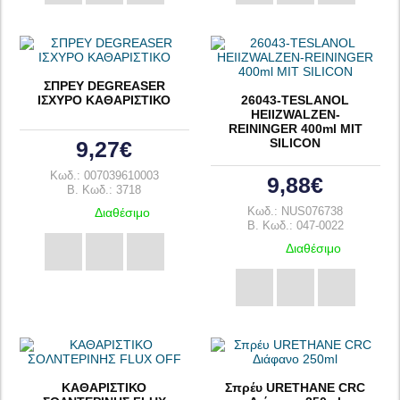
ΣΠΡΕΥ DEGREASER
ΙΣΧΥΡΟ ΚΑΘΑΡΙΣΤΙΚΟ
26043-TESLANOL
HEIIZWALZEN-
REININGER 400ml MIT
SILICON
9,27€
Κωδ.: 007039610003
9,88€
B. Κωδ.: 3718
Διαθέσιμο
Κωδ.: NUS076738
B. Κωδ.: 047-0022
Διαθέσιμο
ΚΑΘΑΡΙΣΤΙΚΟ
Σπρέυ URETHANE CRC