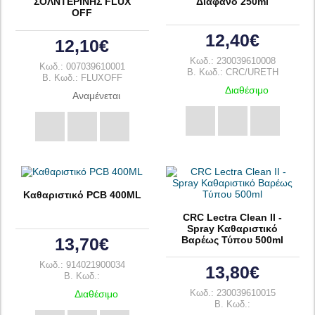
ΣΟΛΝΤΕΡΙΝΗΣ FLUX
Διάφανο 250ml
OFF
12,40€
12,10€
Κωδ.: 230039610008
Κωδ.: 007039610001
B. Κωδ.: CRC/URETH
B. Κωδ.: FLUXOFF
Διαθέσιμο
Αναμένεται
Καθαριστικό PCB 400ML
CRC Lectra Clean II -
Spray Καθαριστικό
Βαρέως Τύπου 500ml
13,70€
Κωδ.: 914021900034
13,80€
B. Κωδ.:
Διαθέσιμο
Κωδ.: 230039610015
B. Κωδ.: