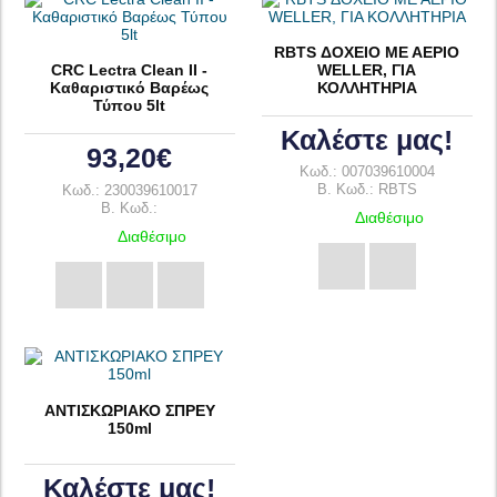
RBTS ΔΟΧΕΙΟ ΜΕ ΑΕΡΙΟ
CRC Lectra Clean II -
WELLER, ΓΙΑ
Καθαριστικό Βαρέως
ΚΟΛΛΗΤΗΡΙΑ
Τύπου 5lt
Καλέστε μας!
93,20€
Κωδ.: 007039610004
B. Κωδ.: RBTS
Κωδ.: 230039610017
B. Κωδ.:
Διαθέσιμο
Διαθέσιμο
ΑΝΤΙΣΚΩΡΙΑΚΟ ΣΠΡΕΥ
150ml
Καλέστε μας!