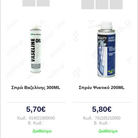
Σπρέι Βαζελίνης 300ML
Σπρέυ Ψυκτικό 200ML
5,70€
5,80€
Κωδ.: 914021900040
Κωδ.: 791105210000
B. Κωδ.:
B. Κωδ.:
Διαθέσιμο
Διαθέσιμο