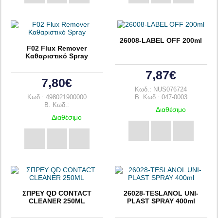
26008-LABEL OFF 200ml
F02 Flux Remover
Καθαριστικό Spray
7,87€
7,80€
Κωδ.: NUS076724
Κωδ.: 498021900000
B. Κωδ.: 047-0003
B. Κωδ.:
Διαθέσιμο
Διαθέσιμο
ΣΠΡΕΥ QD CONTACT
26028-TESLANOL UNI-
CLEANER 250ML
PLAST SPRAY 400ml