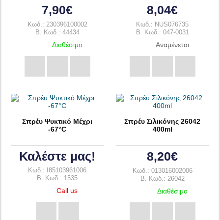
7,90€
8,04€
Κωδ.: 230396100002
Κωδ.: NUS076735
B. Κωδ.: 44434
B. Κωδ.: 047-0031
Διαθέσιμο
Αναμένεται
Σπρέυ Ψυκτικό Μέχρι
Σπρέυ Σιλικόνης 26042
-67°C
400ml
Καλέστε μας!
8,20€
Κωδ.: I85103961006
Κωδ.: 013016002006
B. Κωδ.: 1535
B. Κωδ.: 26042
Call us
Διαθέσιμο