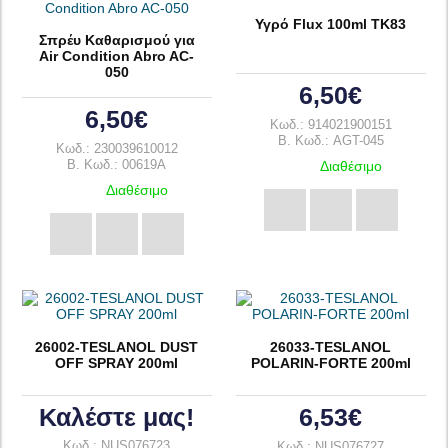
Υγρό Flux 100ml TK83
Σπρέυ Καθαρισμού για
Air Condition Abro AC-
050
6,50€
6,50€
Κωδ.: 914021900151
B. Κωδ.: AGT-045
Κωδ.: 230039610012
B. Κωδ.: 00619A
Διαθέσιμο
Διαθέσιμο
26002-TESLANOL DUST
26033-TESLANOL
OFF SPRAY 200ml
POLARIN-FORTE 200ml
Καλέστε μας!
6,53€
Κωδ.: NUS076723
Κωδ.: NUS076727