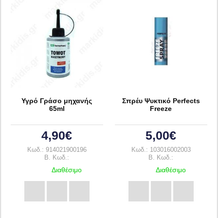
Υγρό Γράσο μηχανής
Σπρέυ Ψυκτικό Perfects
65ml
Freeze
4,90€
5,00€
Κωδ.: 914021900196
Κωδ.: 103016002003
B. Κωδ.:
B. Κωδ.:
Διαθέσιμο
Διαθέσιμο