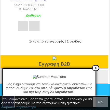
Κωδ.: 780039610000
B. Κωδ.: Q20
Διαθέσιμο
1-75 από 75 εγγραφές | 1 σελίδες
Εγγραφή B2B
X
Κατάστημα
Σας ενημερώνουμε ότι λόγω καλοκαιρινών διακοπών θα
Newsletter
παραμείνουμε κλειστά από
Σάββατο 8 Αυγούστου
έως
και την
Κυριακή 23 Αυγούστου
.
Στον διαδικτυακό μας τόπο χρησιμοποιούμε cookies για να
Ευχαριστούμε πολύ! Καλές διακοπές!
ΟΚ
σας προσφέρουμε μια πιο εξατομικευμένη εμπειρία.
Εγγραφείτε στο newsletter μας για να
Διαβάστε περισσότερα...
μαθαίνετε πρώτοι τις προσφορές και τα νέα