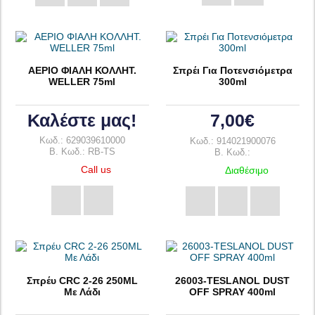
ΑΕΡΙΟ ΦΙΑΛΗ ΚΟΛΛΗΤ.
Σπρέι Για Ποτενσιόμετρα
WELLER 75ml
300ml
Καλέστε μας!
7,00€
Κωδ.: 629039610000
Κωδ.: 914021900076
B. Κωδ.: RB-TS
B. Κωδ.:
Call us
Διαθέσιμο
Σπρέυ CRC 2-26 250ML
26003-TESLANOL DUST
Με Λάδι
OFF SPRAY 400ml