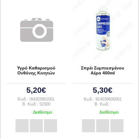
Υγρό Καθαρισμού
Σπρέι Συμπιεσμένου
Ονθόνης Κινητών
Αέρα 400ml
5,20€
5,30€
Κωδ.: I84303961001
Κωδ.: 914039600001
B. Κωδ.: 52300
B. Κωδ.:
Διαθέσιμο
Διαθέσιμο