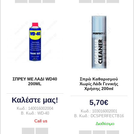
ΣΠΡΕΥ ΜΕ ΛΑΔΙ WD40
Σπρέι Καθαρισμού
200ML
Χωρίς Λάδι Γενικής
Χρήσης 200ml
Καλέστε μας!
5,70€
Κωδ.: 140016002004
Κωδ.: 103016002001
B. Κωδ.: WD-40
B. Κωδ.: DCSPERFECTB16
Call us
Διαθέσιμο