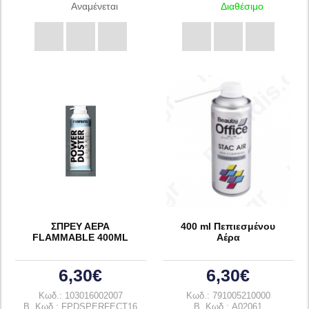
Αναμένεται
Διαθέσιμο
ΣΠΡΕΥ ΑΕΡΑ
400 ml Πεπιεσμένου
FLAMMABLE 400ML
Αέρα
6,30€
6,30€
Κωδ.: 103016002007
Κωδ.: 791005210000
B. Κωδ.: FPDSPERFECT16
B. Κωδ.: A02061