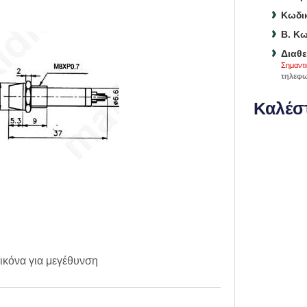
Κωδικ
B. Κω
Διαθε
Σημαντι
τηλεφω
Καλέστ
ικόνα για μεγέθυνση