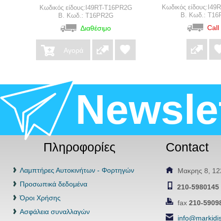
Κωδικός είδους:I4
Κωδικός είδους:I49RT-T16PR2G
B. Κωδ.: T1
B. Κωδ.: T16PR2G
Call
Διαθέσιμο
Αγορά
Newsle
Πληροφορίες
Contact
Λαμπτήρες Αυτοκινήτων - Φορτηγών
Μακρης 8, 122
Προσωπικά δεδομένα
210-5980145 
Όροι Χρήσης
fax
210-5909
Ασφάλεια συναλλαγών
info@markidis