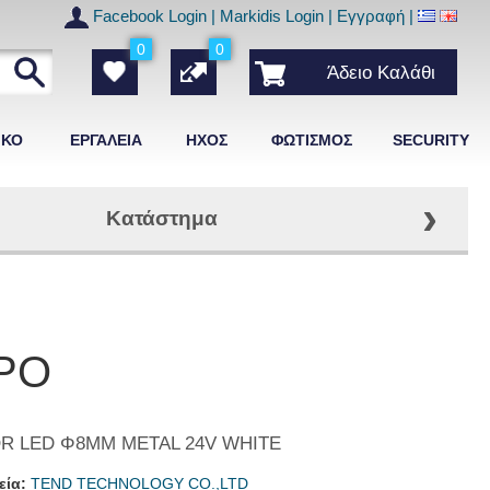
Facebook Login
|
Markidis Login
|
Εγγραφή
|
0
0
Άδειο Καλάθι
ΙΚΟ
ΕΡΓΑΛΕΙΑ
ΗΧΟΣ
ΦΩΤΙΣΜΟΣ
SECURITY
›
Κατάστημα
ΡΟ
OR LED Φ8ΜΜ METAL 24V WHITE
εία:
TEND TECHNOLOGY CO.,LTD