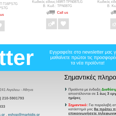
Κωδικός είδους:I49RT-TPN087LG
Κωδικός εί
9RT-T16PS7G
B. Κωδ.: TPN087G
B. Κ
6PS7G
Call us
 us
tter
Εγγραφείτε στο newsletter μας γ
μαθαίνετε πρώτοι τις προσφορέ
τα νέα προϊόντα!
Σημαντικές πληρο
Προϊόντα με ένδειξη
Διαθέσ
41 Αιγαλεω - Αθηνα
αποστέλονται σε
1 έως 3 ερ
ημέρες
.
| 210-5901793
Σημαντικό:
Για παραλαβή α
833
κατάστημά μας
θα πρέπει 
επικοινωνήσετε τηλεφωνικ
.gr
,
eshop@markidis.gr