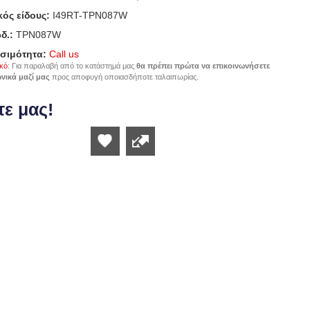
ός είδους:
I49RT-TPN087W
δ.:
TPN087W
σιμότητα:
Call us
κό
: Για παραλαβή από το κατάστημά μας
θα πρέπει πρώτα να επικοινωνήσετε
νικά μαζί μας
προς αποφυγή οποιασδήποτε ταλαιπωρίας.
ε μας!
Wishlist