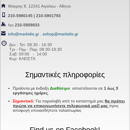
Μακρης 8, 12241 Αιγαλεω - Αθηνα
210-5980145 | 210-5901793
fax
210-5909833
info@markidis.gr
,
eshop@markidis.gr
Δευ - Τετ: 08:30 - 16:30
Τρι - Πεμ - Παρ: 08:30-18:30
Σαβ:
09:00 - 14
:00
Κυρ: ΚΛΕΙΣΤΑ
Σημαντικές πληροφορίες
Προϊόντα με ένδειξη
Διαθέσιμο
αποστέλονται σε
1 έως 3
εργάσιμες ημέρες
.
Σημαντικό:
Για παραλαβή από το κατάστημά μας
θα πρέπει
πρώτα να επικοινωνήσετε τηλεφωνικά μαζί μας
προς
αποφυγή οποιασδήποτε ταλαιπωρίας
Find us on Facebook!