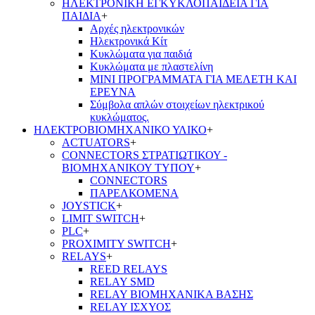
ΗΛΕΚΤΡΟΝΙΚΗ ΕΓΚΥΚΛΟΠΑΙΔΕΙΑ ΓΙΑ
ΠΑΙΔΙΑ
+
Αρχές ηλεκτρονικών
Ηλεκτρονικά Κίτ
Κυκλώματα για παιδιά
Κυκλώματα με πλαστελίνη
ΜΙΝΙ ΠΡΟΓΡΑΜΜΑΤΑ ΓΙΑ ΜΕΛΕΤΗ ΚΑΙ
ΕΡΕΥΝΑ
Σύμβολα απλών στοιχείων ηλεκτρικού
κυκλώματος.
ΗΛΕΚΤΡΟΒΙΟΜΗΧΑΝΙΚΟ ΥΛΙΚΟ
+
ACTUATORS
+
CONNECTORS ΣΤΡΑΤΙΩΤΙΚΟΥ -
ΒΙΟΜΗΧΑΝΙΚΟΥ ΤΥΠΟΥ
+
CONNECTORS
ΠΑΡΕΛΚΟΜΕΝΑ
JOYSTICK
+
LIMIT SWITCH
+
PLC
+
PROXIMITY SWITCH
+
RELAYS
+
REED RELAYS
RELAY SMD
RELAY ΒΙΟΜΗΧΑΝΙΚΑ ΒΑΣΗΣ
RELAY ΙΣΧΥΟΣ