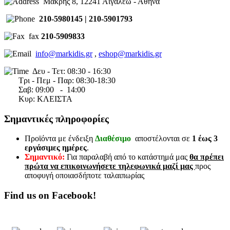
Μακρης 8, 12241 Αιγαλεω - Αθηνα
210-5980145 | 210-5901793
fax
210-5909833
info@markidis.gr
,
eshop@markidis.gr
Δευ - Τετ: 08:30 - 16:30
Τρι - Πεμ - Παρ: 08:30-18:30
Σαβ:
09:00 - 14
:00
Κυρ: ΚΛΕΙΣΤΑ
Σημαντικές πληροφορίες
Προϊόντα με ένδειξη
Διαθέσιμο
αποστέλονται σε
1 έως 3
εργάσιμες ημέρες
.
Σημαντικό:
Για παραλαβή από το κατάστημά μας
θα πρέπει
πρώτα να επικοινωνήσετε τηλεφωνικά μαζί μας
προς
αποφυγή οποιασδήποτε ταλαιπωρίας
Find us on Facebook!