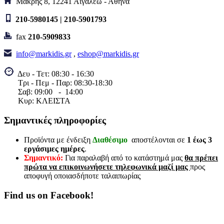
Μακρης 8, 12241 Αιγαλεω - Αθηνα
210-5980145 | 210-5901793
fax
210-5909833
info@markidis.gr
,
eshop@markidis.gr
Δευ - Τετ: 08:30 - 16:30
Τρι - Πεμ - Παρ: 08:30-18:30
Σαβ:
09:00 - 14
:00
Κυρ: ΚΛΕΙΣΤΑ
Σημαντικές πληροφορίες
Προϊόντα με ένδειξη
Διαθέσιμο
αποστέλονται σε
1 έως 3
εργάσιμες ημέρες
.
Σημαντικό:
Για παραλαβή από το κατάστημά μας
θα πρέπει
πρώτα να επικοινωνήσετε τηλεφωνικά μαζί μας
προς
αποφυγή οποιασδήποτε ταλαιπωρίας
Find us on Facebook!