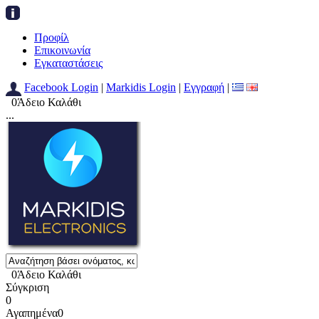
Προφίλ
Επικοινωνία
Εγκαταστάσεις
Facebook Login
|
Markidis Login
|
Εγγραφή
|
0
Άδειο Καλάθι
...
0
Άδειο Καλάθι
Σύγκριση
0
Αγαπημένα
0