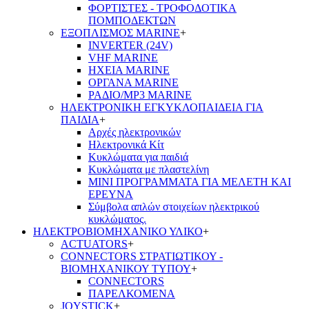
ΦΟΡΤΙΣΤΕΣ - ΤΡΟΦΟΔΟΤΙΚΑ
ΠΟΜΠΟΔΕΚΤΩΝ
ΕΞΟΠΛΙΣΜΟΣ MARINE
+
INVERTER (24V)
VHF MARINE
ΗΧΕΙΑ MARINE
ΟΡΓΑΝΑ MARINE
ΡΑΔΙΟ/MP3 MARINE
ΗΛΕΚΤΡΟΝΙΚΗ ΕΓΚΥΚΛΟΠΑΙΔΕΙΑ ΓΙΑ
ΠΑΙΔΙΑ
+
Αρχές ηλεκτρονικών
Ηλεκτρονικά Κίτ
Κυκλώματα για παιδιά
Κυκλώματα με πλαστελίνη
ΜΙΝΙ ΠΡΟΓΡΑΜΜΑΤΑ ΓΙΑ ΜΕΛΕΤΗ ΚΑΙ
ΕΡΕΥΝΑ
Σύμβολα απλών στοιχείων ηλεκτρικού
κυκλώματος.
ΗΛΕΚΤΡΟΒΙΟΜΗΧΑΝΙΚΟ ΥΛΙΚΟ
+
ACTUATORS
+
CONNECTORS ΣΤΡΑΤΙΩΤΙΚΟΥ -
ΒΙΟΜΗΧΑΝΙΚΟΥ ΤΥΠΟΥ
+
CONNECTORS
ΠΑΡΕΛΚΟΜΕΝΑ
JOYSTICK
+