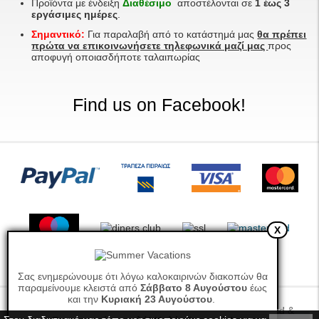
Προϊόντα με ένδειξη
Διαθέσιμο
αποστέλονται σε
1 έως 3
εργάσιμες ημέρες
.
Σημαντικό:
Για παραλαβή από το κατάστημά μας
θα πρέπει
πρώτα να επικοινωνήσετε τηλεφωνικά μαζί μας
προς
αποφυγή οποιασδήποτε ταλαιπωρίας
Find us on Facebook!
X
Σας ενημερώνουμε ότι λόγω καλοκαιρινών διακοπών θα
παραμείνουμε κλειστά από
Σάββατο 8 Αυγούστου
έως
και την
Κυριακή 23 Αυγούστου
.
Markidis Electronics © 2026. All rights reserved. Designed &