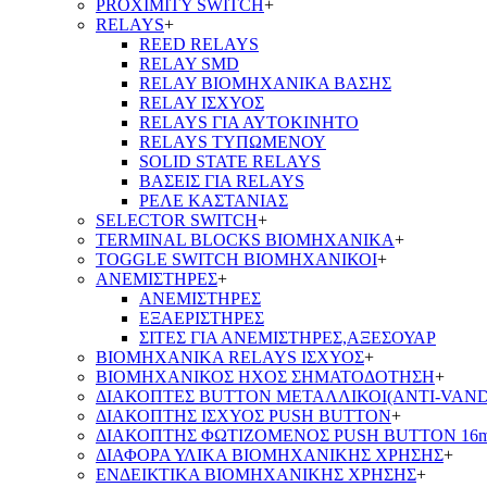
PROXIMITY SWITCH
+
RELAYS
+
REED RELAYS
RELAY SMD
RELAY ΒΙΟΜΗΧΑΝΙΚΑ ΒΑΣΗΣ
RELAY ΙΣΧΥΟΣ
RELAYS ΓΙΑ ΑΥΤΟΚΙΝΗΤΟ
RELAYS ΤΥΠΩΜΕΝΟΥ
SOLID STATE RELAYS
ΒΑΣΕΙΣ ΓΙΑ RELAYS
ΡΕΛΕ ΚΑΣΤΑΝΙΑΣ
SELECTOR SWITCH
+
TERMINAL BLOCKS ΒΙΟΜΗΧΑΝΙΚΑ
+
TOGGLE SWITCH ΒΙΟΜΗΧΑΝΙΚΟΙ
+
ΑΝΕΜΙΣΤΗΡΕΣ
+
ΑΝΕΜΙΣΤΗΡΕΣ
ΕΞΑΕΡΙΣΤΗΡΕΣ
ΣΙΤΕΣ ΓΙΑ ΑΝΕΜΙΣΤΗΡΕΣ,ΑΞΕΣΟΥΑΡ
ΒΙΟΜΗΧΑΝΙΚΑ RELAYS ΙΣΧΥΟΣ
+
ΒΙΟΜΗΧΑΝΙΚΟΣ ΗΧΟΣ ΣΗΜΑΤΟΔΟΤΗΣΗ
+
ΔΙΑΚΟΠΤΕΣ BUTTON ΜΕΤΑΛΛΙΚΟΙ(ANTI-VAND
ΔΙΑΚΟΠΤΗΣ ΙΣΧΥΟΣ PUSH BUTTON
+
ΔΙΑΚΟΠΤΗΣ ΦΩΤΙΖΟΜΕΝΟΣ PUSH BUTTON 16
ΔΙΑΦΟΡΑ ΥΛΙΚΑ ΒΙΟΜΗΧΑΝΙΚΗΣ ΧΡΗΣΗΣ
+
ΕΝΔΕΙΚΤΙΚΑ ΒΙΟΜΗΧΑΝΙΚΗΣ ΧΡΗΣΗΣ
+