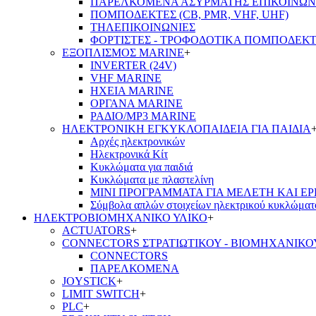
ΠΑΡΕΛΚΟΜΕΝΑ ΑΣΥΡΜΑΤΗΣ ΕΠΙΚΟΙΝΩΝ
ΠΟΜΠΟΔΕΚΤΕΣ (CB, PMR, VHF, UHF)
ΤΗΛΕΠΙΚΟΙΝΩΝΙΕΣ
ΦΟΡΤΙΣΤΕΣ - ΤΡΟΦΟΔΟΤΙΚΑ ΠΟΜΠΟΔΕΚ
ΕΞΟΠΛΙΣΜΟΣ MARINE
+
INVERTER (24V)
VHF MARINE
ΗΧΕΙΑ MARINE
ΟΡΓΑΝΑ MARINE
ΡΑΔΙΟ/MP3 MARINE
ΗΛΕΚΤΡΟΝΙΚΗ ΕΓΚΥΚΛΟΠΑΙΔΕΙΑ ΓΙΑ ΠΑΙΔΙΑ
Αρχές ηλεκτρονικών
Ηλεκτρονικά Κίτ
Κυκλώματα για παιδιά
Κυκλώματα με πλαστελίνη
ΜΙΝΙ ΠΡΟΓΡΑΜΜΑΤΑ ΓΙΑ ΜΕΛΕΤΗ ΚΑΙ Ε
Σύμβολα απλών στοιχείων ηλεκτρικού κυκλώματ
ΗΛΕΚΤΡΟΒΙΟΜΗΧΑΝΙΚΟ ΥΛΙΚΟ
+
ACTUATORS
+
CONNECTORS ΣΤΡΑΤΙΩΤΙΚΟΥ - ΒΙΟΜΗΧΑΝΙΚΟ
CONNECTORS
ΠΑΡΕΛΚΟΜΕΝΑ
JOYSTICK
+
LIMIT SWITCH
+
PLC
+