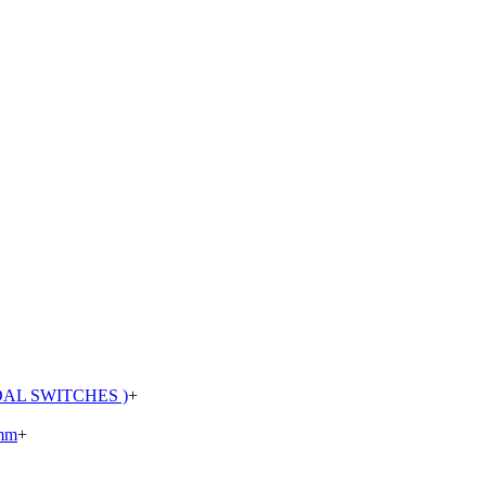
AL SWITCHES )
+
mm
+