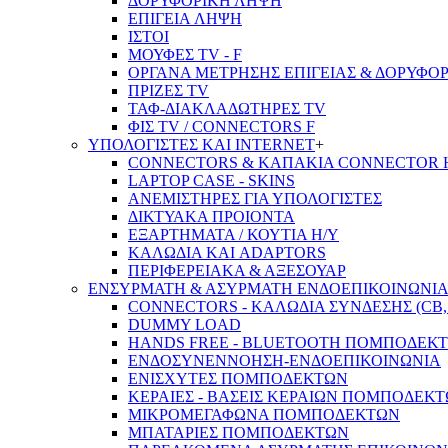
ΔΟΡΥΦΟΡΙΚΗ ΛΗΨΗ
ΕΠΙΓΕΙA ΛΗΨΗ
ΙΣΤΟΙ
ΜΟΥΦΕΣ TV - F
ΟΡΓΑΝΑ ΜΕΤΡΗΣΗΣ ΕΠΙΓΕΙΑΣ & ΔΟΡΥΦΟ
ΠΡΙΖΕΣ TV
ΤΑΦ-ΔΙΑΚΛΑΔΩΤΗΡΕΣ TV
ΦΙΣ TV / CONNECTORS F
ΥΠΟΛΟΓΙΣΤΕΣ ΚΑΙ INTERNET
+
CONNECTORS & ΚΑΠΑΚΙΑ CONNECTOR 
LAPTOP CASE - SKINS
ΑΝΕΜΙΣΤΗΡΕΣ ΓΙΑ ΥΠΟΛΟΓΙΣΤΕΣ
ΔΙΚΤΥΑΚΑ ΠΡΟΙΟΝΤΑ
ΕΞΑΡΤΗΜΑΤΑ / ΚΟΥΤΙΑ Η/Υ
ΚΑΛΩΔΙΑ ΚΑΙ ADAPTORS
ΠΕΡΙΦΕΡΕΙΑΚΑ & ΑΞΕΣΟΥΑΡ
ΕΝΣΥΡΜΑΤΗ & ΑΣΥΡΜΑΤΗ ΕΝΔΟΕΠΙΚΟΙΝΩΝΙ
CONNECTORS - ΚΑΛΩΔΙΑ ΣΥΝΔΕΣΗΣ (CB, 
DUMMY LOAD
HANDS FREE - BLUETOOTH ΠΟΜΠΟΔΕΚ
ΕΝΔΟΣΥΝΕΝΝΟΗΣΗ-ΕΝΔΟΕΠΙΚΟΙΝΩΝΙΑ
ΕΝΙΣΧΥΤΕΣ ΠΟΜΠΟΔΕΚΤΩΝ
ΚΕΡΑΙΕΣ - ΒΑΣΕΙΣ ΚΕΡΑΙΩΝ ΠΟΜΠΟΔΕΚ
ΜΙΚΡΟΜΕΓΑΦΩΝΑ ΠΟΜΠΟΔΕΚΤΩΝ
ΜΠΑΤΑΡΙΕΣ ΠΟΜΠΟΔΕΚΤΩΝ