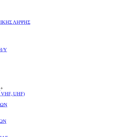
ΡΙΚΗΣ ΛΗΨΗΣ
Η/Υ
Α
+
VHF, UHF)
ΤΩΝ
ΤΩΝ