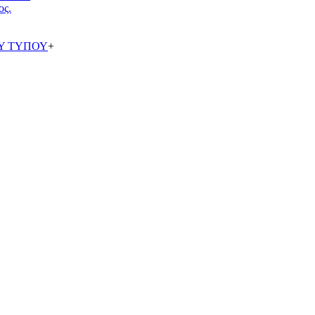
ος.
Υ ΤΥΠΟΥ
+