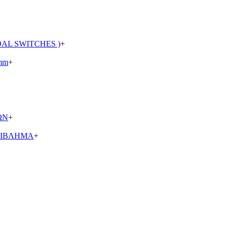
AL SWITCHES )
+
mm
+
ΩΝ
+
ΡΙΒΛΗΜΑ
+