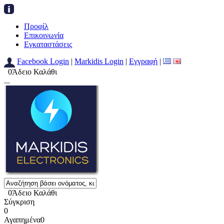
Προφίλ
Επικοινωνία
Εγκαταστάσεις
Facebook Login
|
Markidis Login
|
Εγγραφή
|
0
Άδειο Καλάθι
...
0
Άδειο Καλάθι
Σύγκριση
0
Αγαπημένα
0