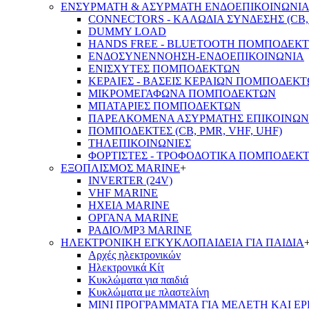
ΕΝΣΥΡΜΑΤΗ & ΑΣΥΡΜΑΤΗ ΕΝΔΟΕΠΙΚΟΙΝΩΝΙ
CONNECTORS - ΚΑΛΩΔΙΑ ΣΥΝΔΕΣΗΣ (CB, 
DUMMY LOAD
HANDS FREE - BLUETOOTH ΠΟΜΠΟΔΕΚ
ΕΝΔΟΣΥΝΕΝΝΟΗΣΗ-ΕΝΔΟΕΠΙΚΟΙΝΩΝΙΑ
ΕΝΙΣΧΥΤΕΣ ΠΟΜΠΟΔΕΚΤΩΝ
ΚΕΡΑΙΕΣ - ΒΑΣΕΙΣ ΚΕΡΑΙΩΝ ΠΟΜΠΟΔΕΚ
ΜΙΚΡΟΜΕΓΑΦΩΝΑ ΠΟΜΠΟΔΕΚΤΩΝ
ΜΠΑΤΑΡΙΕΣ ΠΟΜΠΟΔΕΚΤΩΝ
ΠΑΡΕΛΚΟΜΕΝΑ ΑΣΥΡΜΑΤΗΣ ΕΠΙΚΟΙΝΩΝ
ΠΟΜΠΟΔΕΚΤΕΣ (CB, PMR, VHF, UHF)
ΤΗΛΕΠΙΚΟΙΝΩΝΙΕΣ
ΦΟΡΤΙΣΤΕΣ - ΤΡΟΦΟΔΟΤΙΚΑ ΠΟΜΠΟΔΕΚ
ΕΞΟΠΛΙΣΜΟΣ MARINE
+
INVERTER (24V)
VHF MARINE
ΗΧΕΙΑ MARINE
ΟΡΓΑΝΑ MARINE
ΡΑΔΙΟ/MP3 MARINE
ΗΛΕΚΤΡΟΝΙΚΗ ΕΓΚΥΚΛΟΠΑΙΔΕΙΑ ΓΙΑ ΠΑΙΔΙΑ
Αρχές ηλεκτρονικών
Ηλεκτρονικά Κίτ
Κυκλώματα για παιδιά
Κυκλώματα με πλαστελίνη
ΜΙΝΙ ΠΡΟΓΡΑΜΜΑΤΑ ΓΙΑ ΜΕΛΕΤΗ ΚΑΙ Ε