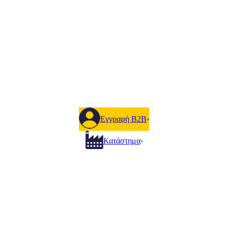
Εγγραφή B2B
›
Κατάστημα
›