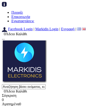
Προφίλ
Επικοινωνία
Εγκαταστάσεις
Facebook Login
|
Markidis Login
|
Εγγραφή
|
0
Άδειο Καλάθι
...
0
Άδειο Καλάθι
Σύγκριση
0
Αγαπημένα
0