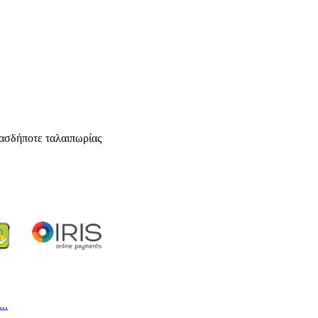
ασδήποτε ταλαιπωρίας
..