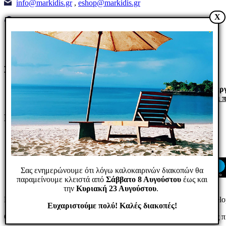
info@markidis.gr
,
eshop@markidis.gr
X
Δευ - Τετ: 08:30 - 16:30
Τρι - Πεμ - Παρ: 08:30-18:30
Σαβ:
09:00 - 14
:00
Κυρ: ΚΛΕΙΣΤΑ
Σημαντικές πληροφορίες
Προϊόντα με ένδειξη
Διαθέσιμο
αποστέλονται σε
1 έως 3 ερ
Σημαντικό:
Για παραλαβή από το κατάστημά μας
θα πρέπει 
Find us on Facebook!
Σας ενημερώνουμε ότι λόγω καλοκαιρινών διακοπών θα
παραμείνουμε κλειστά από
Σάββατο 8 Αυγούστου
έως και
την
Κυριακή 23 Αυγούστου
.
Markidis Electronics © 2026. All rights reserved. Designed & Devel
Ευχαριστούμε πολύ! Καλές διακοπές!
ΟΚ
Στον διαδικτυακό μας τόπο χρησιμοποιούμε cookies για να σας 