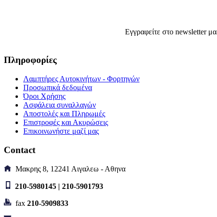
Εγγραφείτε στο newsletter μα
Πληροφορίες
Λαμπτήρες Αυτοκινήτων - Φορτηγών
Προσωπικά δεδομένα
Όροι Χρήσης
Ασφάλεια συναλλαγών
Αποστολές και Πληρωμές
Επιστροφές και Ακυρώσεις
Επικοινωνήστε μαζί μας
Contact
Μακρης 8, 12241 Αιγαλεω - Αθηνα
210-5980145 | 210-5901793
fax
210-5909833