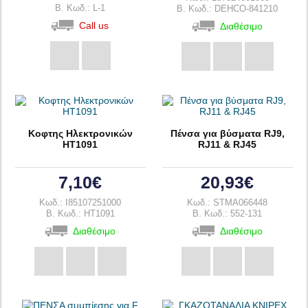
B. Κωδ.: L-1
B. Κωδ.: DEHCO-841210
Call us
Διαθέσιμο
Κοφτης Ηλεκτρονικών
Πένσα για βύσματα RJ9,
HT1091
RJ11 & RJ45
7,10€
20,93€
Κωδ.: I85107251000
Κωδ.: STMA066448
B. Κωδ.: HT1091
B. Κωδ.: 552-131
Διαθέσιμο
Διαθέσιμο