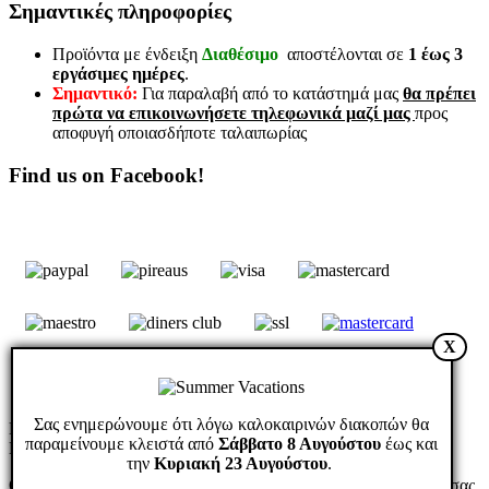
Σημαντικές πληροφορίες
Προϊόντα με ένδειξη
Διαθέσιμο
αποστέλονται σε
1 έως 3
εργάσιμες ημέρες
.
Σημαντικό:
Για παραλαβή από το κατάστημά μας
θα πρέπει
πρώτα να επικοινωνήσετε τηλεφωνικά μαζί μας
προς
αποφυγή οποιασδήποτε ταλαιπωρίας
Find us on Facebook!
X
Σας ενημερώνουμε ότι λόγω καλοκαιρινών διακοπών θα
Markidis Electronics © 2026. All rights reserved. Designed &
παραμείνουμε κλειστά από
Σάββατο 8 Αυγούστου
έως και
Developed by
την
Κυριακή 23 Αυγούστου
.
ΟΚ
Στον διαδικτυακό μας τόπο χρησιμοποιούμε cookies για να σας