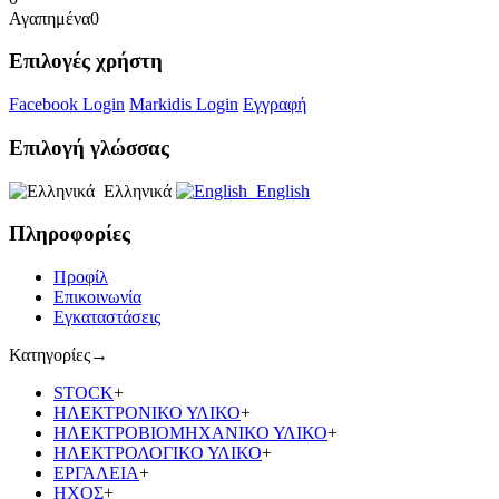
Αγαπημένα
0
Επιλογές χρήστη
Facebook Login
Markidis Login
Εγγραφή
Επιλογή γλώσσας
Ελληνικά
English
Πληροφορίες
Προφίλ
Επικοινωνία
Εγκαταστάσεις
Κατηγορίες
→
STOCK
+
ΗΛΕΚΤΡΟΝΙΚΟ ΥΛΙΚΟ
+
ΗΛΕΚΤΡΟΒΙΟΜΗΧΑΝΙΚΟ ΥΛΙΚΟ
+
ΗΛΕΚΤΡΟΛΟΓΙΚΟ ΥΛΙΚΟ
+
ΕΡΓΑΛΕΙΑ
+
ΗΧΟΣ
+