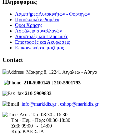
Πληροφορίες
Λαμπτήρες Αυτοκινήτων - Φορτηγών
Προσωπικά δεδομένα
Όροι Χρήσης
Ασφάλεια συναλλαγών
Αποστολές και Πληρωμές
Επιστροφές και Ακυρώσεις
Επικοινωνήστε μαζί μας
Contact
Μακρης 8, 12241 Αιγαλεω - Αθηνα
210-5980145 | 210-5901793
fax
210-5909833
info@markidis.gr
,
eshop@markidis.gr
Δευ - Τετ: 08:30 - 16:30
Τρι - Πεμ - Παρ: 08:30-18:30
Σαβ:
09:00 - 14
:00
Κυρ: ΚΛΕΙΣΤΑ