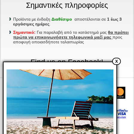
Σημαντικές πληροφορίες
Προϊόντα με ένδειξη
Διαθέσιμο
αποστέλονται σε
1 έως 3
εργάσιμες ημέρες
.
Σημαντικό:
Για παραλαβή από το κατάστημά μας
θα πρέπει
πρώτα να επικοινωνήσετε τηλεφωνικά μαζί μας
προς
αποφυγή οποιασδήποτε ταλαιπωρίας
Find us on Facebook!
X