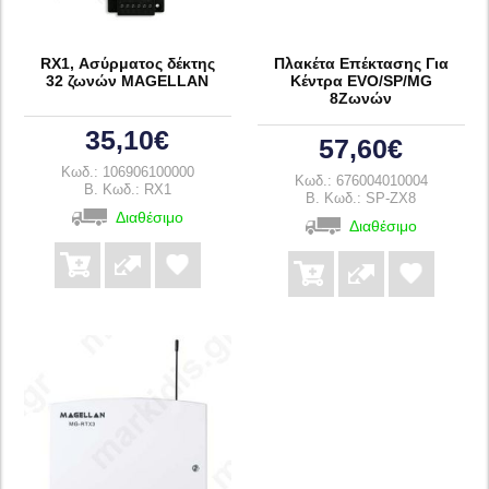
RX1, Ασύρματος δέκτης
Πλακέτα Επέκτασης Για
32 ζωνών MAGELLAN
Κέντρα EVO/SP/MG
8Ζωνών
35,10€
57,60€
Κωδ.: 106906100000
Κωδ.: 676004010004
B. Κωδ.: RX1
B. Κωδ.: SP-ZX8
Διαθέσιμο
Διαθέσιμο