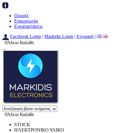
Προφίλ
Επικοινωνία
Εγκαταστάσεις
Facebook Login
|
Markidis Login
|
Εγγραφή
|
0
Άδειο Καλάθι
...
0
Άδειο Καλάθι
STOCK
ΗΛΕΚΤΡΟΝΙΚΟ ΥΛΙΚΟ