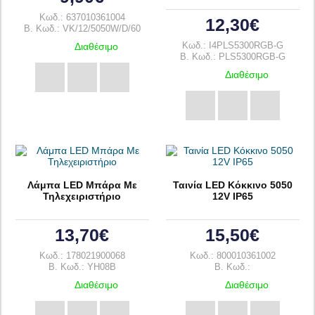
Κωδ.: 637010361004
12,30€
B. Κωδ.: VK/12/5050W/D/60
Διαθέσιμο
Κωδ.: I4PLS5300RGB-G
B. Κωδ.: PLS5300RGB-G
Διαθέσιμο
Λάμπα LED Μπάρα Με
Ταινία LED Κόκκινο 5050
Τηλεχειριστήριο
12V IP65
13,70€
15,50€
Κωδ.: 178021900068
Κωδ.: 800010361002
B. Κωδ.: YH08B
B. Κωδ.:
Διαθέσιμο
Διαθέσιμο