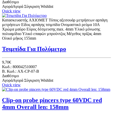
Διαθέσιμο
Αγορά
Αγορά
Σύγκριση
Wishlist
Quick view
Κατασκευαστής AXIOMET Τύπος αξεσουάρ μετρήσεων αρπάγη
μετρήσεων Είδος αρπάγης τσιμπίδα Ονομαστικό ρεύμα 10A
Χρώμα μαύρο Εύρος δέσμευσης max. 4mm Υλικό μόνωσης
πολυαμίδιιο Υλικό επαφών μπρούντζος Μέγεθος πρίζας 4mm
Ολικό μήκος 155mm
Τσιμπίδα Για Πολύμετρο
9,70€
Κωδ.: 800042510007
B. Κωδ.: AX-CP-07-B
Διαθέσιμο
Αγορά
Αγορά
Σύγκριση
Wishlist
Quick view
Clip-on probe pincers type 60VDC red
4mm Overall len: 158mm