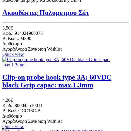
Καλώδια μέτρησης Κατασκευαστής Uni-T
Ακροδέκτες Πολυμετρου Σέτ
3,50€
Κωδ.: 914021900075
B. Κωδ.: M890
Διαθέσιμο
Αγορά
Αγορά
Σύγκριση
Wishlist
Quick view
Clip-on probe hook type 3A; 60VDC
black Grip capac: max.1.3mm
4,20€
Κωδ.: 800042510011
B. Κωδ.: ICC16C-B
Διαθέσιμο
Αγορά
Αγορά
Σύγκριση
Wishlist
Quick view