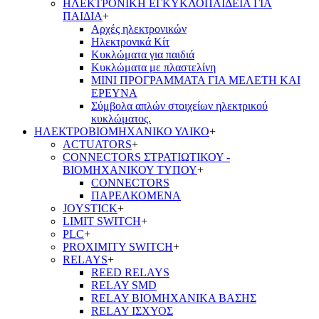
ΗΛΕΚΤΡΟΝΙΚΗ ΕΓΚΥΚΛΟΠΑΙΔΕΙΑ ΓΙΑ
ΠΑΙΔΙΑ
+
Αρχές ηλεκτρονικών
Ηλεκτρονικά Κίτ
Κυκλώματα για παιδιά
Κυκλώματα με πλαστελίνη
ΜΙΝΙ ΠΡΟΓΡΑΜΜΑΤΑ ΓΙΑ ΜΕΛΕΤΗ ΚΑΙ
ΕΡΕΥΝΑ
Σύμβολα απλών στοιχείων ηλεκτρικού
κυκλώματος.
ΗΛΕΚΤΡΟΒΙΟΜΗΧΑΝΙΚΟ ΥΛΙΚΟ
+
ACTUATORS
+
CONNECTORS ΣΤΡΑΤΙΩΤΙΚΟΥ -
ΒΙΟΜΗΧΑΝΙΚΟΥ ΤΥΠΟΥ
+
CONNECTORS
ΠΑΡΕΛΚΟΜΕΝΑ
JOYSTICK
+
LIMIT SWITCH
+
PLC
+
PROXIMITY SWITCH
+
RELAYS
+
REED RELAYS
RELAY SMD
RELAY ΒΙΟΜΗΧΑΝΙΚΑ ΒΑΣΗΣ
RELAY ΙΣΧΥΟΣ