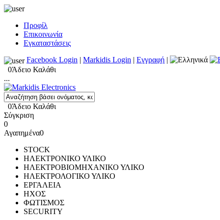
Προφίλ
Επικοινωνία
Εγκαταστάσεις
Facebook Login
|
Markidis Login
|
Εγγραφή
|
0
Άδειο Καλάθι
...
0
Άδειο Καλάθι
Σύγκριση
0
Αγαπημένα
0
STOCK
ΗΛΕΚΤΡΟΝΙΚΟ ΥΛΙΚΟ
ΗΛΕΚΤΡΟΒΙΟΜΗΧΑΝΙΚΟ ΥΛΙΚΟ
ΗΛΕΚΤΡΟΛΟΓΙΚΟ ΥΛΙΚΟ
ΕΡΓΑΛΕΙΑ
ΗΧΟΣ
ΦΩΤΙΣΜΟΣ
SECURITY