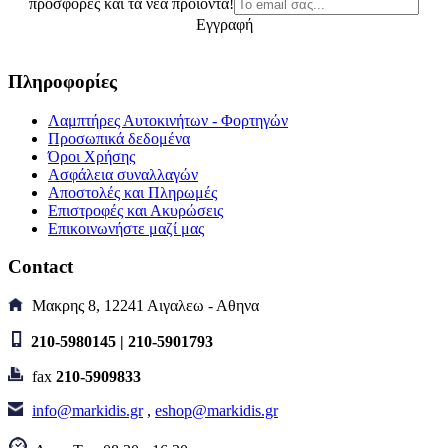
προσφορές και τα νέα προϊόντα!
Εγγραφή
Πληροφορίες
Λαμπτήρες Αυτοκινήτων - Φορτηγών
Προσωπικά δεδομένα
Όροι Χρήσης
Ασφάλεια συναλλαγών
Αποστολές και Πληρωμές
Επιστροφές και Ακυρώσεις
Επικοινωνήστε μαζί μας
Contact
Μακρης 8, 12241 Αιγαλεω - Αθηνα
210-5980145 | 210-5901793
fax
210-5909833
info@markidis.gr
,
eshop@markidis.gr