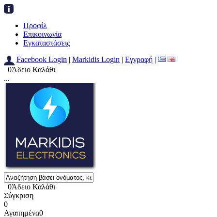
Προφίλ
Επικοινωνία
Εγκαταστάσεις
Facebook Login
|
Markidis Login
|
Εγγραφή
|
0
Άδειο Καλάθι
...
0
Άδειο Καλάθι
Σύγκριση
0
Αγαπημένα
0