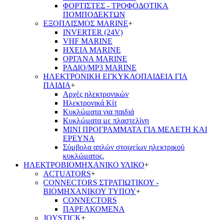
ΦΟΡΤΙΣΤΕΣ - ΤΡΟΦΟΔΟΤΙΚΑ
ΠΟΜΠΟΔΕΚΤΩΝ
ΕΞΟΠΛΙΣΜΟΣ MARINE
+
INVERTER (24V)
VHF MARINE
ΗΧΕΙΑ MARINE
ΟΡΓΑΝΑ MARINE
ΡΑΔΙΟ/MP3 MARINE
ΗΛΕΚΤΡΟΝΙΚΗ ΕΓΚΥΚΛΟΠΑΙΔΕΙΑ ΓΙΑ
ΠΑΙΔΙΑ
+
Αρχές ηλεκτρονικών
Ηλεκτρονικά Κίτ
Κυκλώματα για παιδιά
Κυκλώματα με πλαστελίνη
ΜΙΝΙ ΠΡΟΓΡΑΜΜΑΤΑ ΓΙΑ ΜΕΛΕΤΗ ΚΑΙ
ΕΡΕΥΝΑ
Σύμβολα απλών στοιχείων ηλεκτρικού
κυκλώματος.
ΗΛΕΚΤΡΟΒΙΟΜΗΧΑΝΙΚΟ ΥΛΙΚΟ
+
ACTUATORS
+
CONNECTORS ΣΤΡΑΤΙΩΤΙΚΟΥ -
ΒΙΟΜΗΧΑΝΙΚΟΥ ΤΥΠΟΥ
+
CONNECTORS
ΠΑΡΕΛΚΟΜΕΝΑ
JOYSTICK
+