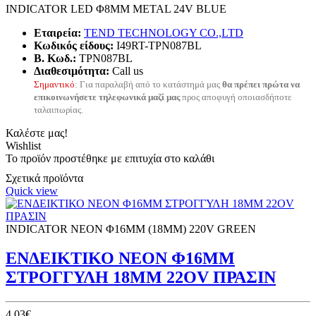
INDICATOR LED Φ8ΜΜ METAL 24V BLUE
Εταιρεία:
TEND TECHNOLOGY CO.,LTD
Κωδικός είδους:
I49RT-TPN087BL
B. Κωδ.:
TPN087BL
Διαθεσιμότητα:
Call us
Σημαντικό
: Για παραλαβή από το κατάστημά μας
θα πρέπει πρώτα να
επικοινωνήσετε τηλεφωνικά μαζί μας
προς αποφυγή οποιασδήποτε
ταλαιπωρίας.
Καλέστε μας!
Wishlist
Το προϊόν προστέθηκε με επιτυχία στο καλάθι
Σχετικά προϊόντα
Quick view
INDICATOR NEON Φ16ΜΜ (18ΜΜ) 220V GREEN
ΕΝΔΕΙΚΤΙΚΟ ΝΕΟΝ Φ16ΜΜ
ΣΤΡΟΓΓΥΛΗ 18ΜΜ 22OV ΠΡΑΣΙΝ
4,03€