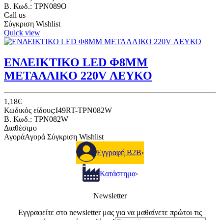
B. Κωδ.: TPN089O
Call us
Σύγκριση
Wishlist
Quick view
ΕΝΔΕΙΚΤΙΚΟ LED Φ8ΜΜ
ΜΕΤΑΛΛΙΚΟ 220V ΛΕΥΚΟ
1,18€
Κωδικός είδους:I49RT-TPN082W
B. Κωδ.: TPN082W
Διαθέσιμο
Αγορά
Αγορά
Σύγκριση
Wishlist
Εγγραφή B2B
›
Κατάστημα
›
Newsletter
Εγγραφείτε στο newsletter μας για να μαθαίνετε πρώτοι τις