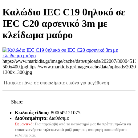
Καλώδιο IEC C19 θηλυκό σε
IEC C20 αρσενικό 3m με
κλείδωμα μαύρο
https://www.markidis.gr/image/cache/data/uploads/202007/80004512
500x400.jpg
https://www.markidis.gr/image/cache/data/uploads/202
1300x1300.jpg
Πατήστε πάνω σε οποιαδήποτε εικόνα για μεγέθυνση
Share:
Κωδικός είδους:
800045121075
Διαθεσιμότητα:
Διαθέσιμο
Σημαντικό
: Για παραλαβή από το κατάστημά μας
θα πρέπει πρώτα να
επικοινωνήσετε τηλεφωνικά μαζί μας
προς αποφυγή οποιασδήποτε
ταλαιπωρίας.