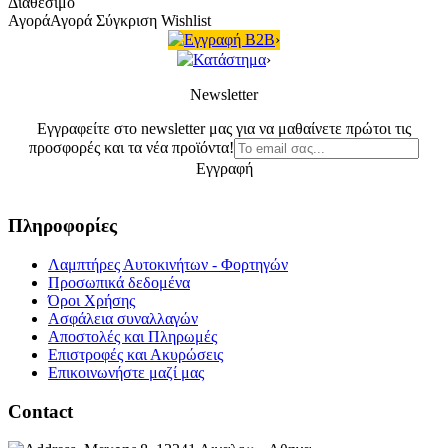
Διαθέσιμο
Αγορά
Αγορά
Σύγκριση
Wishlist
Εγγραφή B2B
›
Κατάστημα
›
Newsletter
Εγγραφείτε στο newsletter μας για να μαθαίνετε πρώτοι τις
προσφορές και τα νέα προϊόντα!
Εγγραφή
Πληροφορίες
Λαμπτήρες Αυτοκινήτων - Φορτηγών
Προσωπικά δεδομένα
Όροι Χρήσης
Ασφάλεια συναλλαγών
Αποστολές και Πληρωμές
Επιστροφές και Ακυρώσεις
Επικοινωνήστε μαζί μας
Contact