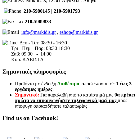
Μακρης 8, 12241 Αιγαλεω - Αθηνα
210-5980145 | 210-5901793
fax
210-5909833
info@markidis.gr
,
eshop@markidis.gr
Δευ - Τετ: 08:30 - 16:30
Τρι - Πεμ - Παρ: 08:30-18:30
Σαβ:
09:00 - 14
:00
Κυρ: ΚΛΕΙΣΤΑ
Σημαντικές πληροφορίες
Προϊόντα με ένδειξη
Διαθέσιμο
αποστέλονται σε
1 έως 3
εργάσιμες ημέρες
.
Σημαντικό:
Για παραλαβή από το κατάστημά μας
θα πρέπει
πρώτα να επικοινωνήσετε τηλεφωνικά μαζί μας
προς
αποφυγή οποιασδήποτε ταλαιπωρίας
Find us on Facebook!