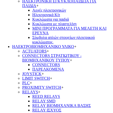
ΗΛΕΚΤΡΟΝΙΚΗ ΕΓΚΥΚΛΟΠΑΙΔΕΙΑ ΓΙΑ
ΠΑΙΔΙΑ
+
Αρχές ηλεκτρονικών
Ηλεκτρονικά Κίτ
Κυκλώματα για παιδιά
Κυκλώματα με πλαστελίνη
ΜΙΝΙ ΠΡΟΓΡΑΜΜΑΤΑ ΓΙΑ ΜΕΛΕΤΗ ΚΑΙ
ΕΡΕΥΝΑ
Σύμβολα απλών στοιχείων ηλεκτρικού
κυκλώματος.
ΗΛΕΚΤΡΟΒΙΟΜΗΧΑΝΙΚΟ ΥΛΙΚΟ
+
ACTUATORS
+
CONNECTORS ΣΤΡΑΤΙΩΤΙΚΟΥ -
ΒΙΟΜΗΧΑΝΙΚΟΥ ΤΥΠΟΥ
+
CONNECTORS
ΠΑΡΕΛΚΟΜΕΝΑ
JOYSTICK
+
LIMIT SWITCH
+
PLC
+
PROXIMITY SWITCH
+
RELAYS
+
REED RELAYS
RELAY SMD
RELAY ΒΙΟΜΗΧΑΝΙΚΑ ΒΑΣΗΣ
RELAY ΙΣΧΥΟΣ