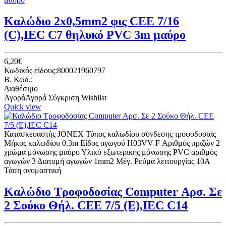
Καλώδιο 2x0,5mm2 φις CEE 7/16
(C),IEC C7 θηλυκό PVC 3m μαύρο
6,20€
Κωδικός είδους:800021960797
B. Κωδ.:
Διαθέσιμο
Αγορά
Αγορά
Σύγκριση
Wishlist
Quick view
Κατασκευαστής JONEX Τύπος καλωδίου σύνδεσης τροφοδοσίας
Μήκος καλωδίου 0.3m Είδος αγωγού H03VV-F Αριθμός πριζών 2
χρώμα μόνωσης μαύρο Υλικό εξωτερικής μόνωσης PVC αριθμός
αγωγών 3 Διατομή αγωγών 1mm2 Μέγ. Ρεύμα λειτουργίας 10A
Τάση ονομαστική
Καλώδιο Τροφοδοσίας Computer Αρσ. Σε
2 Σούκο Θήλ. CEE 7/5 (E),IEC C14