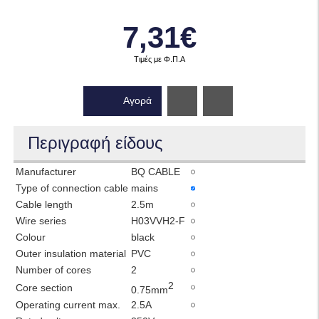
7,31€
Τιμές με Φ.Π.Α
Αγορά
Wishlist
Περιγραφή είδους
Manufacturer
BQ CABLE
Type of connection cable
mains
Cable length
2.5m
Wire series
H03VVH2-F
Colour
black
Outer insulation material
PVC
Number of cores
2
2
Core section
0.75mm
Operating current max.
2.5A