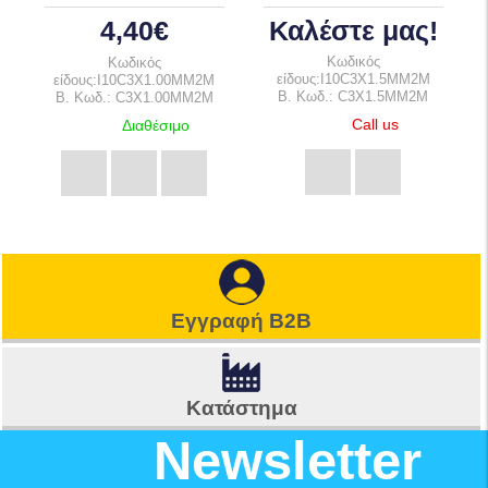
4,40€
Καλέστε μας!
Κωδικός
Κωδικός
είδους:I10C3X1.5MM2M
είδους:I10C3X1.00MM2M
B. Κωδ.: C3X1.5MM2M
B. Κωδ.: C3X1.00MM2M
Call us
Διαθέσιμο
Εγγραφή B2B
Κατάστημα
Newsletter