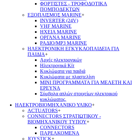
ΦΟΡΤΙΣΤΕΣ - ΤΡΟΦΟΔΟΤΙΚΑ
ΠΟΜΠΟΔΕΚΤΩΝ
ΕΞΟΠΛΙΣΜΟΣ MARINE
+
INVERTER (24V)
VHF MARINE
ΗΧΕΙΑ MARINE
ΟΡΓΑΝΑ MARINE
ΡΑΔΙΟ/MP3 MARINE
ΗΛΕΚΤΡΟΝΙΚΗ ΕΓΚΥΚΛΟΠΑΙΔΕΙΑ ΓΙΑ
ΠΑΙΔΙΑ
+
Αρχές ηλεκτρονικών
Ηλεκτρονικά Κίτ
Κυκλώματα για παιδιά
Κυκλώματα με πλαστελίνη
ΜΙΝΙ ΠΡΟΓΡΑΜΜΑΤΑ ΓΙΑ ΜΕΛΕΤΗ ΚΑΙ
ΕΡΕΥΝΑ
Σύμβολα απλών στοιχείων ηλεκτρικού
κυκλώματος.
ΗΛΕΚΤΡΟΒΙΟΜΗΧΑΝΙΚΟ ΥΛΙΚΟ
+
ACTUATORS
+
CONNECTORS ΣΤΡΑΤΙΩΤΙΚΟΥ -
ΒΙΟΜΗΧΑΝΙΚΟΥ ΤΥΠΟΥ
+
CONNECTORS
ΠΑΡΕΛΚΟΜΕΝΑ
JOYSTICK
+