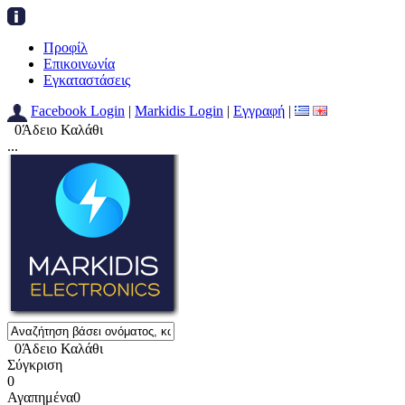
Προφίλ
Επικοινωνία
Εγκαταστάσεις
Facebook Login
|
Markidis Login
|
Εγγραφή
|
0
Άδειο Καλάθι
...
0
Άδειο Καλάθι
Σύγκριση
0
Αγαπημένα
0