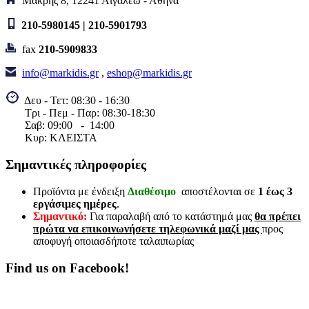
Μακρης 8, 12241 Αιγαλεω - Αθηνα
210-5980145 | 210-5901793
fax
210-5909833
info@markidis.gr
,
eshop@markidis.gr
Δευ - Τετ: 08:30 - 16:30
Τρι - Πεμ - Παρ: 08:30-18:30
Σαβ:
09:00 - 14
:00
Κυρ: ΚΛΕΙΣΤΑ
Σημαντικές πληροφορίες
Προϊόντα με ένδειξη
Διαθέσιμο
αποστέλονται σε
1 έως 3
εργάσιμες ημέρες
.
Σημαντικό:
Για παραλαβή από το κατάστημά μας
θα πρέπει
πρώτα να επικοινωνήσετε τηλεφωνικά μαζί μας
προς
αποφυγή οποιασδήποτε ταλαιπωρίας
Find us on Facebook!