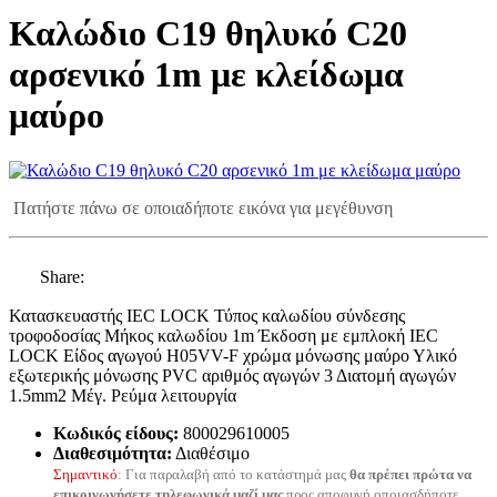
Καλώδιο C19 θηλυκό C20
αρσενικό 1m με κλείδωμα
μαύρο
Πατήστε πάνω σε οποιαδήποτε εικόνα για μεγέθυνση
Share:
Κατασκευαστής IEC LOCK Τύπος καλωδίου σύνδεσης
τροφοδοσίας Μήκος καλωδίου 1m Έκδοση με εμπλοκή IEC
LOCK Είδος αγωγού H05VV-F χρώμα μόνωσης μαύρο Υλικό
εξωτερικής μόνωσης PVC αριθμός αγωγών 3 Διατομή αγωγών
1.5mm2 Μέγ. Ρεύμα λειτουργία
Κωδικός είδους:
800029610005
Διαθεσιμότητα:
Διαθέσιμο
Σημαντικό
: Για παραλαβή από το κατάστημά μας
θα πρέπει πρώτα να
επικοινωνήσετε τηλεφωνικά μαζί μας
προς αποφυγή οποιασδήποτε