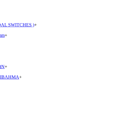
AL SWITCHES )
+
mm
+
ΩΝ
+
ΡΙΒΛΗΜΑ
+