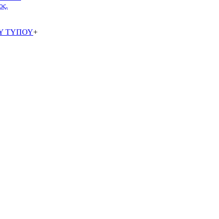
ος.
Υ ΤΥΠΟΥ
+