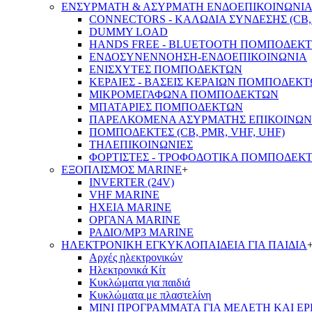
ΕΝΣΥΡΜΑΤΗ & ΑΣΥΡΜΑΤΗ ΕΝΔΟΕΠΙΚΟΙΝΩΝΙ
CONNECTORS - ΚΑΛΩΔΙΑ ΣΥΝΔΕΣΗΣ (CB, 
DUMMY LOAD
HANDS FREE - BLUETOOTH ΠΟΜΠΟΔΕΚ
ΕΝΔΟΣΥΝΕΝΝΟΗΣΗ-ΕΝΔΟΕΠΙΚΟΙΝΩΝΙΑ
ΕΝΙΣΧΥΤΕΣ ΠΟΜΠΟΔΕΚΤΩΝ
ΚΕΡΑΙΕΣ - ΒΑΣΕΙΣ ΚΕΡΑΙΩΝ ΠΟΜΠΟΔΕΚ
ΜΙΚΡΟΜΕΓΑΦΩΝΑ ΠΟΜΠΟΔΕΚΤΩΝ
ΜΠΑΤΑΡΙΕΣ ΠΟΜΠΟΔΕΚΤΩΝ
ΠΑΡΕΛΚΟΜΕΝΑ ΑΣΥΡΜΑΤΗΣ ΕΠΙΚΟΙΝΩΝ
ΠΟΜΠΟΔΕΚΤΕΣ (CB, PMR, VHF, UHF)
ΤΗΛΕΠΙΚΟΙΝΩΝΙΕΣ
ΦΟΡΤΙΣΤΕΣ - ΤΡΟΦΟΔΟΤΙΚΑ ΠΟΜΠΟΔΕΚ
ΕΞΟΠΛΙΣΜΟΣ MARINE
+
INVERTER (24V)
VHF MARINE
ΗΧΕΙΑ MARINE
ΟΡΓΑΝΑ MARINE
ΡΑΔΙΟ/MP3 MARINE
ΗΛΕΚΤΡΟΝΙΚΗ ΕΓΚΥΚΛΟΠΑΙΔΕΙΑ ΓΙΑ ΠΑΙΔΙΑ
Αρχές ηλεκτρονικών
Ηλεκτρονικά Κίτ
Κυκλώματα για παιδιά
Κυκλώματα με πλαστελίνη
ΜΙΝΙ ΠΡΟΓΡΑΜΜΑΤΑ ΓΙΑ ΜΕΛΕΤΗ ΚΑΙ Ε