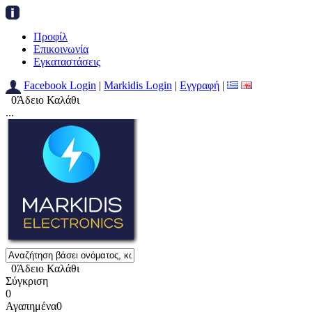
Προφίλ
Επικοινωνία
Εγκαταστάσεις
Facebook Login
|
Markidis Login
|
Εγγραφή
|
0
Άδειο Καλάθι
...
0
Άδειο Καλάθι
Σύγκριση
0
Αγαπημένα
0