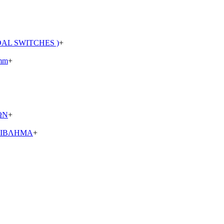
AL SWITCHES )
+
mm
+
ΩΝ
+
ΡΙΒΛΗΜΑ
+