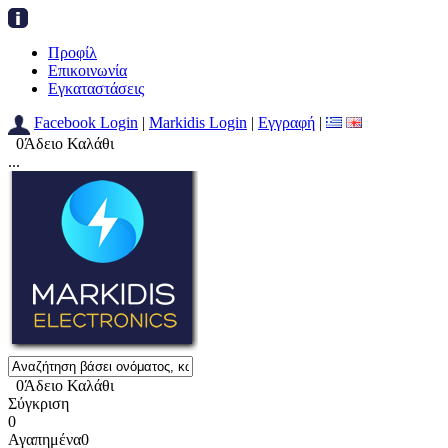
Προφίλ
Επικοινωνία
Εγκαταστάσεις
Facebook Login
|
Markidis Login
|
Εγγραφή
|
0
Άδειο Καλάθι
...
0
Άδειο Καλάθι
Σύγκριση
0
Αγαπημένα
0