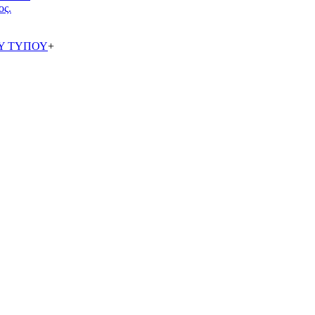
ος.
Υ ΤΥΠΟΥ
+