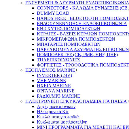
ΕΝΣΥΡΜΑΤΗ & ΑΣΥΡΜΑΤΗ ΕΝΔΟΕΠΙΚΟΙΝΩΝΙ
CONNECTORS - ΚΑΛΩΔΙΑ ΣΥΝΔΕΣΗΣ (CB, 
DUMMY LOAD
HANDS FREE - BLUETOOTH ΠΟΜΠΟΔΕΚ
ΕΝΔΟΣΥΝΕΝΝΟΗΣΗ-ΕΝΔΟΕΠΙΚΟΙΝΩΝΙΑ
ΕΝΙΣΧΥΤΕΣ ΠΟΜΠΟΔΕΚΤΩΝ
ΚΕΡΑΙΕΣ - ΒΑΣΕΙΣ ΚΕΡΑΙΩΝ ΠΟΜΠΟΔΕΚ
ΜΙΚΡΟΜΕΓΑΦΩΝΑ ΠΟΜΠΟΔΕΚΤΩΝ
ΜΠΑΤΑΡΙΕΣ ΠΟΜΠΟΔΕΚΤΩΝ
ΠΑΡΕΛΚΟΜΕΝΑ ΑΣΥΡΜΑΤΗΣ ΕΠΙΚΟΙΝΩΝ
ΠΟΜΠΟΔΕΚΤΕΣ (CB, PMR, VHF, UHF)
ΤΗΛΕΠΙΚΟΙΝΩΝΙΕΣ
ΦΟΡΤΙΣΤΕΣ - ΤΡΟΦΟΔΟΤΙΚΑ ΠΟΜΠΟΔΕΚ
ΕΞΟΠΛΙΣΜΟΣ MARINE
+
INVERTER (24V)
VHF MARINE
ΗΧΕΙΑ MARINE
ΟΡΓΑΝΑ MARINE
ΡΑΔΙΟ/MP3 MARINE
ΗΛΕΚΤΡΟΝΙΚΗ ΕΓΚΥΚΛΟΠΑΙΔΕΙΑ ΓΙΑ ΠΑΙΔΙΑ
Αρχές ηλεκτρονικών
Ηλεκτρονικά Κίτ
Κυκλώματα για παιδιά
Κυκλώματα με πλαστελίνη
ΜΙΝΙ ΠΡΟΓΡΑΜΜΑΤΑ ΓΙΑ ΜΕΛΕΤΗ ΚΑΙ Ε