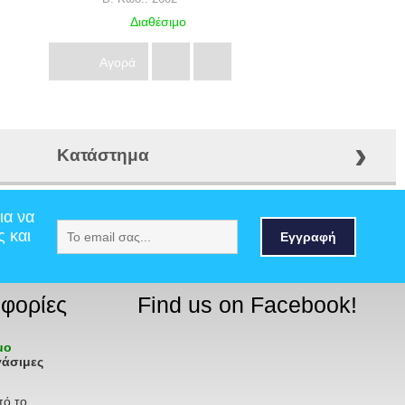
Διαθέσιμο
Αγορά
›
Κατάστημα
ια να
ς και
Εγγραφή
φορίες
Find us on Facebook!
ιμο
γάσιμες
πό το