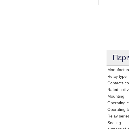
Περι
Manufactur
Relay type
Contacts co
Rated coil v
Mounting
Operating c
Operating 
Relay serie
Sealing
number of 