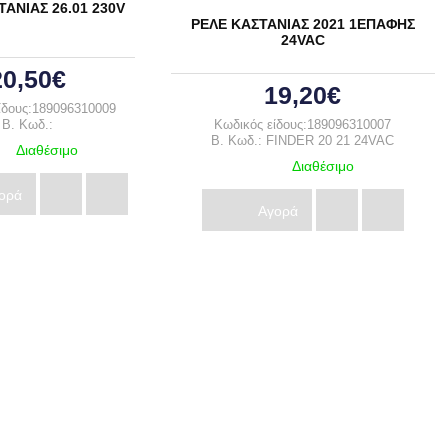
ΑΝΙΑΣ 26.01 230V
ΡΕΛΕ ΚΑΣΤΑΝΙΑΣ 2021 1ΕΠΑΦΗΣ
24VAC
20,50€
19,20€
ίδους:189096310009
B. Κωδ.:
Κωδικός είδους:189096310007
B. Κωδ.: FINDER 20 21 24VAC
Διαθέσιμο
Διαθέσιμο
ορά
Αγορά