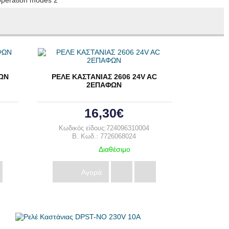
ΦΩΝ
ΡΕΛΕ ΚΑΣΤΑΝΙΑΣ 2606 24V AC
2ΕΠΑΦΩΝ
16,30€
Κωδικός είδους:724096310004
B. Κωδ.: 7726068024
Διαθέσιμο
Αγορά