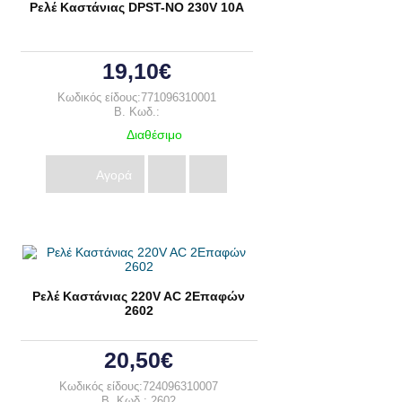
Ρελέ Καστάνιας DPST-NO 230V 10A
19,10€
Κωδικός είδους:771096310001
B. Κωδ.:
Διαθέσιμο
Αγορά
Ρελέ Καστάνιας 220V AC 2Επαφών
2602
20,50€
Κωδικός είδους:724096310007
B. Κωδ.: 2602