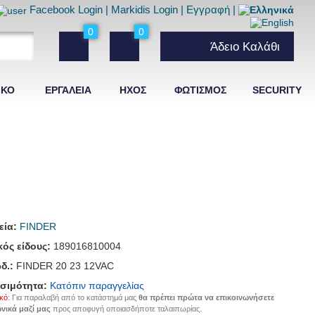
Facebook Login
|
Markidis Login
|
Εγγραφή
|
0
0
Άδειο Καλάθι
ΙΚΟ
ΕΡΓΑΛΕΙΑ
ΗΧΟΣ
ΦΩΤΙΣΜΟΣ
SECURITY
εία:
FINDER
ός είδους:
189016810004
δ.:
FINDER 20 23 12VAC
σιμότητα:
Κατόπιν παραγγελίας
κό
: Για παραλαβή από το κατάστημά μας
θα πρέπει πρώτα να επικοινωνήσετε
νικά μαζί μας
προς αποφυγή οποιασδήποτε ταλαιπωρίας.