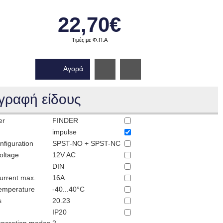
22,70€
Τιμές με Φ.Π.Α
Αγορά
Wishlist
γραφή είδους
er
FINDER
impulse
nfiguration
SPST-NO + SPST-NC
oltage
12V AC
DIN
urrent max.
16A
temperature
-40...40°C
s
20.23
IP20
operation modes
2