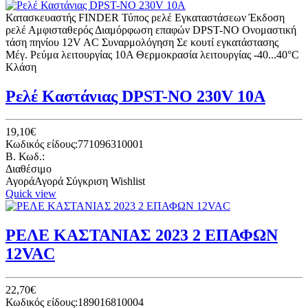
Κατασκευαστής FINDER Τύπος ρελέ Eγκαταστάσεων Έκδοση
ρελέ Αμφισταθερός Διαμόρφωση επαφών DPST-NO Ονομαστική
τάση πηνίου 12V AC Συναρμολόγηση Σε κουτί εγκατάστασης
Μέγ. Ρεύμα λειτουργίας 10A Θερμοκρασία λειτουργίας -40...40°C
Κλάση
Ρελέ Καστάνιας DPST-NO 230V 10A
19,10€
Κωδικός είδους:771096310001
B. Κωδ.:
Διαθέσιμο
Αγορά
Αγορά
Σύγκριση
Wishlist
Quick view
ΡΕΛΕ ΚΑΣΤΑΝΙΑΣ 2023 2 ΕΠΑΦΩΝ
12VAC
22,70€
Κωδικός είδους:189016810004