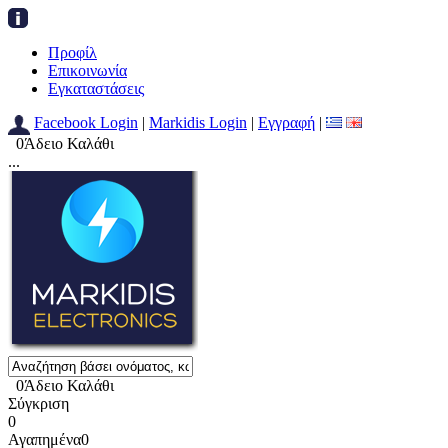
Προφίλ
Επικοινωνία
Εγκαταστάσεις
Facebook Login
|
Markidis Login
|
Εγγραφή
|
0
Άδειο Καλάθι
...
0
Άδειο Καλάθι
Σύγκριση
0
Αγαπημένα
0