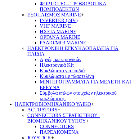
ΦΟΡΤΙΣΤΕΣ - ΤΡΟΦΟΔΟΤΙΚΑ
ΠΟΜΠΟΔΕΚΤΩΝ
ΕΞΟΠΛΙΣΜΟΣ MARINE
+
INVERTER (24V)
VHF MARINE
ΗΧΕΙΑ MARINE
ΟΡΓΑΝΑ MARINE
ΡΑΔΙΟ/MP3 MARINE
ΗΛΕΚΤΡΟΝΙΚΗ ΕΓΚΥΚΛΟΠΑΙΔΕΙΑ ΓΙΑ
ΠΑΙΔΙΑ
+
Αρχές ηλεκτρονικών
Ηλεκτρονικά Κίτ
Κυκλώματα για παιδιά
Κυκλώματα με πλαστελίνη
ΜΙΝΙ ΠΡΟΓΡΑΜΜΑΤΑ ΓΙΑ ΜΕΛΕΤΗ ΚΑΙ
ΕΡΕΥΝΑ
Σύμβολα απλών στοιχείων ηλεκτρικού
κυκλώματος.
ΗΛΕΚΤΡΟΒΙΟΜΗΧΑΝΙΚΟ ΥΛΙΚΟ
+
ACTUATORS
+
CONNECTORS ΣΤΡΑΤΙΩΤΙΚΟΥ -
ΒΙΟΜΗΧΑΝΙΚΟΥ ΤΥΠΟΥ
+
CONNECTORS
ΠΑΡΕΛΚΟΜΕΝΑ
JOYSTICK
+