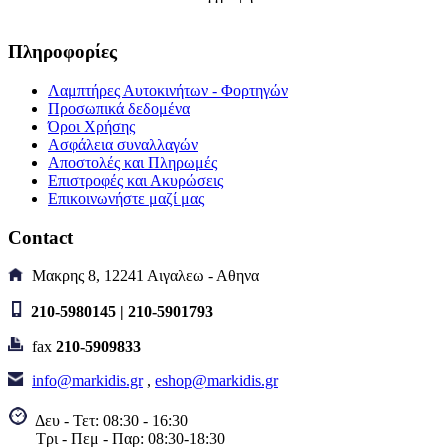
Πληροφορίες
Λαμπτήρες Αυτοκινήτων - Φορτηγών
Προσωπικά δεδομένα
Όροι Χρήσης
Ασφάλεια συναλλαγών
Αποστολές και Πληρωμές
Επιστροφές και Ακυρώσεις
Επικοινωνήστε μαζί μας
Contact
Μακρης 8, 12241 Αιγαλεω - Αθηνα
210-5980145 | 210-5901793
fax
210-5909833
info@markidis.gr
,
eshop@markidis.gr
Δευ - Τετ: 08:30 - 16:30
Τρι - Πεμ - Παρ: 08:30-18:30