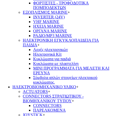
ΦΟΡΤΙΣΤΕΣ - ΤΡΟΦΟΔΟΤΙΚΑ
ΠΟΜΠΟΔΕΚΤΩΝ
ΕΞΟΠΛΙΣΜΟΣ MARINE
+
INVERTER (24V)
VHF MARINE
ΗΧΕΙΑ MARINE
ΟΡΓΑΝΑ MARINE
ΡΑΔΙΟ/MP3 MARINE
ΗΛΕΚΤΡΟΝΙΚΗ ΕΓΚΥΚΛΟΠΑΙΔΕΙΑ ΓΙΑ
ΠΑΙΔΙΑ
+
Αρχές ηλεκτρονικών
Ηλεκτρονικά Κίτ
Κυκλώματα για παιδιά
Κυκλώματα με πλαστελίνη
ΜΙΝΙ ΠΡΟΓΡΑΜΜΑΤΑ ΓΙΑ ΜΕΛΕΤΗ ΚΑΙ
ΕΡΕΥΝΑ
Σύμβολα απλών στοιχείων ηλεκτρικού
κυκλώματος.
ΗΛΕΚΤΡΟΒΙΟΜΗΧΑΝΙΚΟ ΥΛΙΚΟ
+
ACTUATORS
+
CONNECTORS ΣΤΡΑΤΙΩΤΙΚΟΥ -
ΒΙΟΜΗΧΑΝΙΚΟΥ ΤΥΠΟΥ
+
CONNECTORS
ΠΑΡΕΛΚΟΜΕΝΑ
JOYSTICK
+