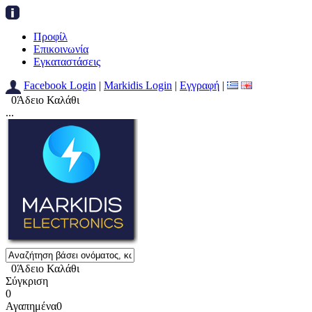
Προφίλ
Επικοινωνία
Εγκαταστάσεις
Facebook Login
|
Markidis Login
|
Εγγραφή
|
0
Άδειο Καλάθι
...
0
Άδειο Καλάθι
Σύγκριση
0
Αγαπημένα
0