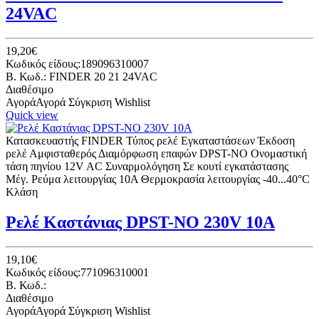
24VAC
19,20€
Κωδικός είδους:189096310007
B. Κωδ.: FINDER 20 21 24VAC
Διαθέσιμο
Αγορά
Αγορά
Σύγκριση
Wishlist
Quick view
Κατασκευαστής FINDER Τύπος ρελέ Eγκαταστάσεων Έκδοση
ρελέ Αμφισταθερός Διαμόρφωση επαφών DPST-NO Ονομαστική
τάση πηνίου 12V AC Συναρμολόγηση Σε κουτί εγκατάστασης
Μέγ. Ρεύμα λειτουργίας 10A Θερμοκρασία λειτουργίας -40...40°C
Κλάση
Ρελέ Καστάνιας DPST-NO 230V 10A
19,10€
Κωδικός είδους:771096310001
B. Κωδ.:
Διαθέσιμο
Αγορά
Αγορά
Σύγκριση
Wishlist