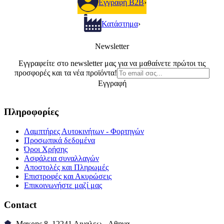
Εγγραφή B2B
›
Κατάστημα
›
Newsletter
Εγγραφείτε στο newsletter μας για να μαθαίνετε πρώτοι τις
προσφορές και τα νέα προϊόντα!
Εγγραφή
Πληροφορίες
Λαμπτήρες Αυτοκινήτων - Φορτηγών
Προσωπικά δεδομένα
Όροι Χρήσης
Ασφάλεια συναλλαγών
Αποστολές και Πληρωμές
Επιστροφές και Ακυρώσεις
Επικοινωνήστε μαζί μας
Contact
Μακρης 8, 12241 Αιγαλεω - Αθηνα