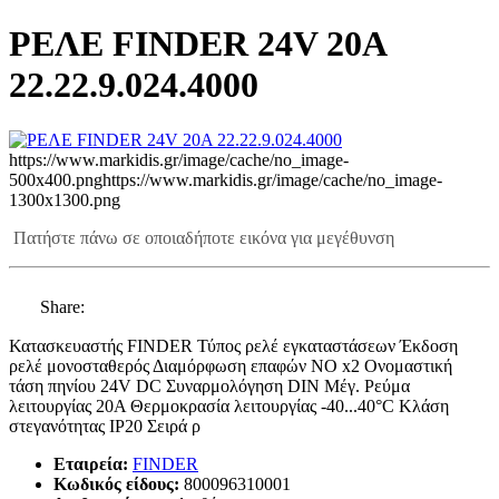
ΡΕΛΕ FINDER 24V 20A
22.22.9.024.4000
https://www.markidis.gr/image/cache/no_image-
500x400.png
https://www.markidis.gr/image/cache/no_image-
1300x1300.png
Πατήστε πάνω σε οποιαδήποτε εικόνα για μεγέθυνση
Share:
Κατασκευαστής FINDER Τύπος ρελέ εγκαταστάσεων Έκδοση
ρελέ μονοσταθερός Διαμόρφωση επαφών NO x2 Ονομαστική
τάση πηνίου 24V DC Συναρμολόγηση DIN Μέγ. Ρεύμα
λειτουργίας 20A Θερμοκρασία λειτουργίας -40...40°C Κλάση
στεγανότητας IP20 Σειρά ρ
Εταιρεία:
FINDER
Κωδικός είδους:
800096310001