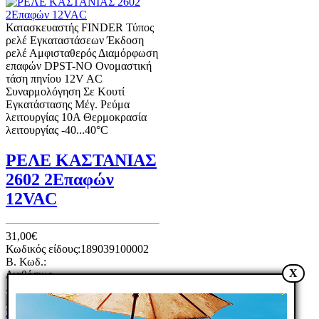
Κατασκευαστής FINDER Τύπος
ρελέ Εγκαταστάσεων Έκδοση
ρελέ Αμφισταθερός Διαμόρφωση
επαφών DPST-NO Ονομαστική
τάση πηνίου 12V AC
Συναρμολόγηση Σε Κουτί
Εγκατάστασης Μέγ. Ρεύμα
λειτουργίας 10A Θερμοκρασία
λειτουργίας -40...40°C
ΡΕΛΕ ΚΑΣΤΑΝΙΑΣ
2602 2Επαφών
12VAC
31,00€
Κωδικός είδους:189039100002
B. Κωδ.:
X
Διαθέσιμο
Αγορά
Αγορά
Σύγκριση
Wishlist