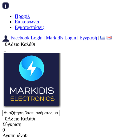
Προφίλ
Επικοινωνία
Εγκαταστάσεις
Facebook Login
|
Markidis Login
|
Εγγραφή
|
0
Άδειο Καλάθι
...
0
Άδειο Καλάθι
Σύγκριση
0
Αγαπημένα
0