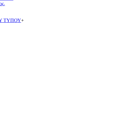
ος.
Υ ΤΥΠΟΥ
+