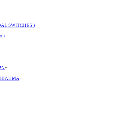
AL SWITCHES )
+
mm
+
ΩΝ
+
ΡΙΒΛΗΜΑ
+