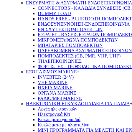
ΕΝΣΥΡΜΑΤΗ & ΑΣΥΡΜΑΤΗ ΕΝΔΟΕΠΙΚΟΙΝΩΝΙ
CONNECTORS - ΚΑΛΩΔΙΑ ΣΥΝΔΕΣΗΣ (CB, 
DUMMY LOAD
HANDS FREE - BLUETOOTH ΠΟΜΠΟΔΕΚ
ΕΝΔΟΣΥΝΕΝΝΟΗΣΗ-ΕΝΔΟΕΠΙΚΟΙΝΩΝΙΑ
ΕΝΙΣΧΥΤΕΣ ΠΟΜΠΟΔΕΚΤΩΝ
ΚΕΡΑΙΕΣ - ΒΑΣΕΙΣ ΚΕΡΑΙΩΝ ΠΟΜΠΟΔΕΚ
ΜΙΚΡΟΜΕΓΑΦΩΝΑ ΠΟΜΠΟΔΕΚΤΩΝ
ΜΠΑΤΑΡΙΕΣ ΠΟΜΠΟΔΕΚΤΩΝ
ΠΑΡΕΛΚΟΜΕΝΑ ΑΣΥΡΜΑΤΗΣ ΕΠΙΚΟΙΝΩΝ
ΠΟΜΠΟΔΕΚΤΕΣ (CB, PMR, VHF, UHF)
ΤΗΛΕΠΙΚΟΙΝΩΝΙΕΣ
ΦΟΡΤΙΣΤΕΣ - ΤΡΟΦΟΔΟΤΙΚΑ ΠΟΜΠΟΔΕΚ
ΕΞΟΠΛΙΣΜΟΣ MARINE
+
INVERTER (24V)
VHF MARINE
ΗΧΕΙΑ MARINE
ΟΡΓΑΝΑ MARINE
ΡΑΔΙΟ/MP3 MARINE
ΗΛΕΚΤΡΟΝΙΚΗ ΕΓΚΥΚΛΟΠΑΙΔΕΙΑ ΓΙΑ ΠΑΙΔΙΑ
Αρχές ηλεκτρονικών
Ηλεκτρονικά Κίτ
Κυκλώματα για παιδιά
Κυκλώματα με πλαστελίνη
ΜΙΝΙ ΠΡΟΓΡΑΜΜΑΤΑ ΓΙΑ ΜΕΛΕΤΗ ΚΑΙ Ε