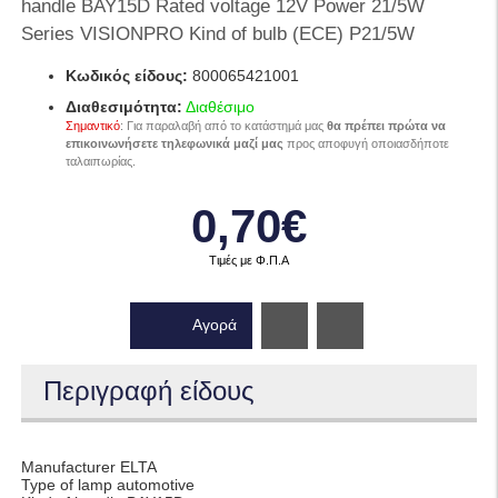
handle BAY15D Rated voltage 12V Power 21/5W
Series VISIONPRO Kind of bulb (ECE) P21/5W
Κωδικός είδους:
800065421001
Διαθεσιμότητα:
Διαθέσιμο
Σημαντικό
: Για παραλαβή από το κατάστημά μας
θα πρέπει πρώτα να
επικοινωνήσετε τηλεφωνικά μαζί μας
προς αποφυγή οποιασδήποτε
ταλαιπωρίας.
0,70€
Τιμές με Φ.Π.Α
Αγορά
Wishlist
Περιγραφή είδους
Manufacturer ELTA
Type of lamp automotive