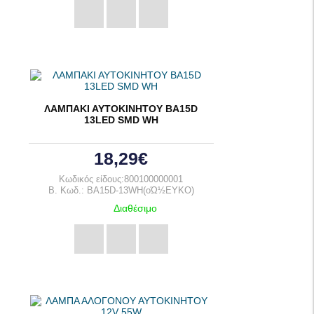
ΛΑΜΠΑΚΙ ΑΥΤΟΚΙΝΗΤΟΥ BA15D
13LED SMD WH
18,29€
Κωδικός είδους:800100000001
B. Κωδ.: BA15D-13WH(οΏ½EYKO)
Διαθέσιμο