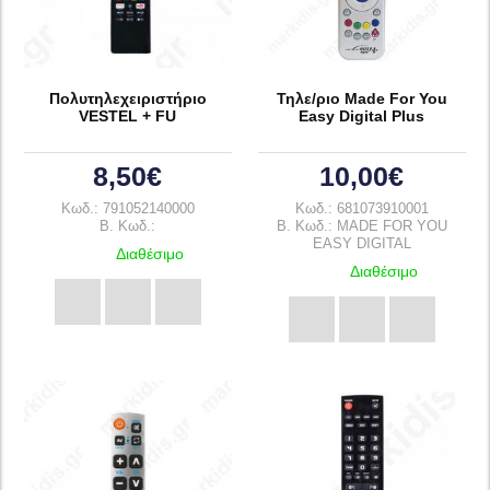
Πολυτηλεχειριστήριο
Τηλε/ριο Made For You
VESTEL + FU
Easy Digital Plus
8,50€
10,00€
Κωδ.: 791052140000
Κωδ.: 681073910001
B. Κωδ.:
B. Κωδ.: MADE FOR YOU
EASY DIGITAL
Διαθέσιμο
Διαθέσιμο