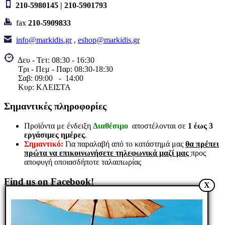
210-5980145 | 210-5901793
IQ1000 ON/OFF
fax
210-5909833
Δικάναλος δέκτης
info@markidis.gr
,
eshop@markidis.gr
τηλεχειρισμού για
Δευ - Τετ: 08:30 - 16:30
έλεγχο συσκευών με
Τρι - Πεμ - Παρ: 08:30-18:30
τάση τροφοδοσίας
Σαβ:
09:00 - 14
:00
Κυρ: ΚΛΕΙΣΤΑ
230VAC
Σημαντικές πληροφορίες
44,70€
Κωδικός είδους:396047510003
Προϊόντα με ένδειξη
Διαθέσιμο
αποστέλονται σε
1 έως 3
B. Κωδ.: IQ-1000
εργάσιμες ημέρες
.
Διαθέσιμο
Σημαντικό:
Για παραλαβή από το κατάστημά μας
θα πρέπει
Αγορά
Αγορά
Σύγκριση
Wishlist
πρώτα να επικοινωνήσετε τηλεφωνικά μαζί μας
προς
Quick view
αποφυγή οποιασδήποτε ταλαιπωρίας
Find us on Facebook!
X
R2005K RED
ON/OFF , Πίνακας