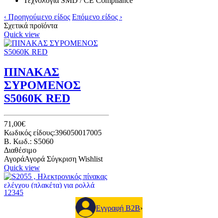
Τεχνολογία SMD / CE Compliance
‹ Προηγούμενο είδος
Επόμενο είδος ›
Σχετικά προϊόντα
Quick view
ΠΙΝΑΚΑΣ
ΣΥΡΟΜΕΝΟΣ
S5060K RED
71,00€
Κωδικός είδους:396050017005
B. Κωδ.: S5060
Διαθέσιμο
Αγορά
Αγορά
Σύγκριση
Wishlist
Quick view
1
2
3
4
5
AUTOTECH S-2055 -
Ηλεκτρονικός πίνακας ελέγχου
Εγγραφή B2B
›
για ρολλά 230 VAC