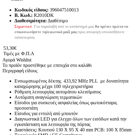
Κωδικός είδους:
396047510013
B. Κωδ.:
R2010DK
Διαθεσιμότητα:
Διαθέσιμο
Σημαντικό
: Για παραλαβή από το κατάστημά μας
θα πρέπει πρώτα να
επικοινωνήσετε τηλεφωνικά μαζί μας
προς αποφυγή οποιασδήποτε
ταλαιπωρίας.
53,30€
Τιμές με Φ.Π.Α
Αγορά
Wishlist
Το προϊόν προστέθηκε με επιτυχία στο καλάθι
Περιγραφή είδους
Ενσωματωμένος δέκτης 433,92 MHz PLL με δυνατότητα
καταχώρησης μέχρι 100 τηλεχειριστήρια
Ρύθμιση λειτουργίας αυτομάτου κλεισίματος
Αυτόματη αναγνώριση τερματικών
Είσοδοι για συσκευές ασφαλείας όπως φωτοκύτταρα,
πρεσοστάτη
Είσοδος για εντολή από μπουτόν
Διαγνωστικά LED για έλεγχο όλων των εισόδων κατά την
εγκατάσταση και λειτουργία της πόρτας
Διαστάσεις: Κουτιού 130 Χ 95 Χ 40 mm PCB: 100 X 85mm