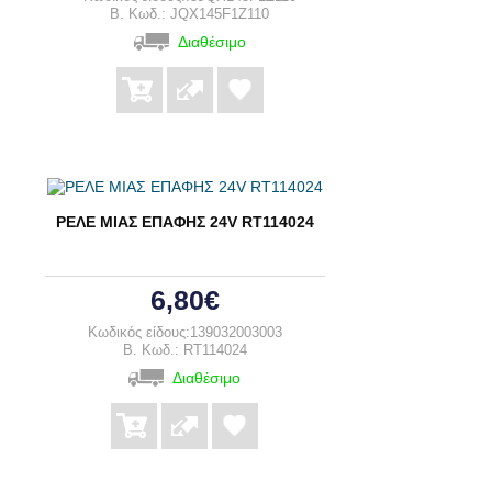
B. Κωδ.: JQX145F1Z110
Διαθέσιμο
ΡΕΛΕ ΜΙΑΣ ΕΠΑΦΗΣ 24V RT114024
6,80€
Κωδικός είδους:139032003003
B. Κωδ.: RT114024
Διαθέσιμο