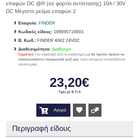
επαφών DC @R (σε φορτίο αντίστασης) 10A / 30V
DC Μέγιστο ρεύμα επαφών 2
Εταιρεία:
FINDER
Κωδικός είδους:
189095710003
B. Κωδ.:
FINDER 4062 24VDC
Διαθεσιμότητα:
Διαθέσιμο
Σημαντικό
: Για παραλαβή από το κατάστημά μας
θα πρέπει πρώτα να
επικοινωνήσετε τηλεφωνικά μαζί μας
προς αποφυγή οποιασδήποτε
ταλαιπωρίας.
23,20€
Τιμές με Φ.Π.Α
Αγορά
Wishlist
Περιγραφή είδους