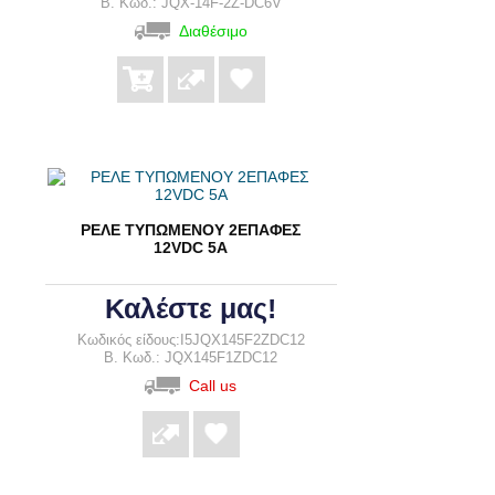
B. Κωδ.: JQX-14F-2Z-DC6V
Διαθέσιμο
ΡΕΛΕ ΤΥΠΩΜΕΝΟΥ 2ΕΠΑΦΕΣ
12VDC 5A
Καλέστε μας!
Κωδικός είδους:I5JQX145F2ZDC12
B. Κωδ.: JQX145F1ZDC12
Call us