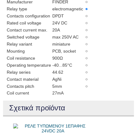
Manufacturer
FINDER
Relay type
electromagnetic
Contacts configuration
DPDT
Rated coil voltage
24V DC
Contact current max.
20A
Switched voltage
max 250V AC
Relay variant
miniature
Mounting
PCB, socket
Coil resistance
900Ω
Operating temperature
-40...85°C
Relay series
44.62
Contact material
AgNi
Contacts pitch
5mm
Coil current
27mA
Σχετικά προϊόντα