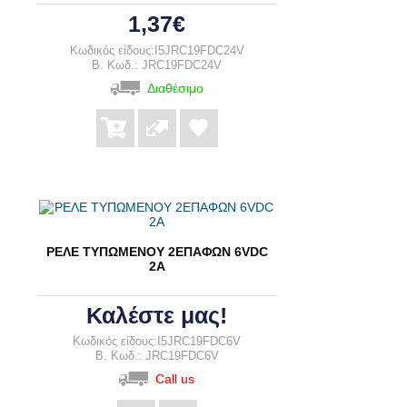
1,37€
Κωδικός είδους:I5JRC19FDC24V
B. Κωδ.: JRC19FDC24V
Διαθέσιμο
ΡΕΛΕ ΤΥΠΩΜΕΝΟΥ 2ΕΠΑΦΩΝ 6VDC
2A
Καλέστε μας!
Κωδικός είδους:I5JRC19FDC6V
B. Κωδ.: JRC19FDC6V
Call us