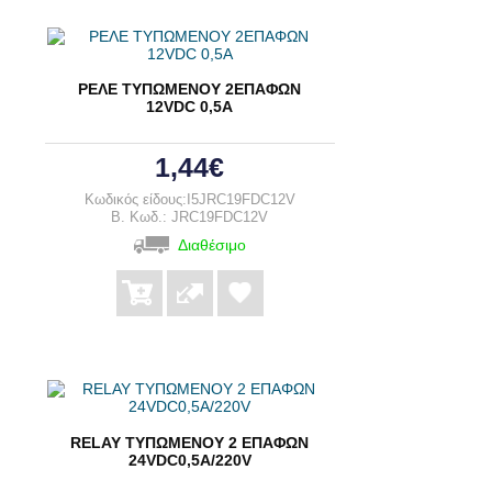
ΡΕΛΕ ΤΥΠΩΜΕΝΟΥ 2ΕΠΑΦΩΝ
12VDC 0,5A
1,44€
Κωδικός είδους:I5JRC19FDC12V
B. Κωδ.: JRC19FDC12V
Διαθέσιμο
RELAY ΤΥΠΩΜΕΝΟΥ 2 ΕΠΑΦΩΝ
24VDC0,5A/220V