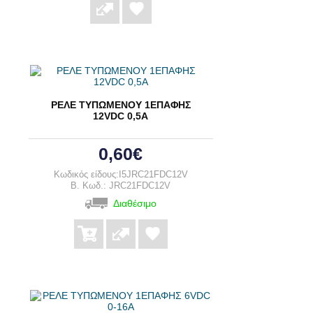
ΡΕΛΕ ΤΥΠΩΜΕΝΟΥ 1ΕΠΑΦΗΣ
12VDC 0,5A
0,60€
Κωδικός είδους:I5JRC21FDC12V
B. Κωδ.: JRC21FDC12V
Διαθέσιμο