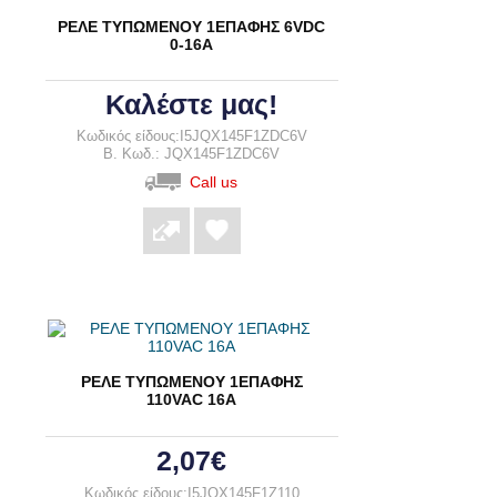
ΡΕΛΕ ΤΥΠΩΜΕΝΟΥ 1ΕΠΑΦΗΣ 6VDC
0-16A
Καλέστε μας!
Κωδικός είδους:I5JQX145F1ZDC6V
B. Κωδ.: JQX145F1ZDC6V
Call us
ΡΕΛΕ ΤΥΠΩΜΕΝΟΥ 1ΕΠΑΦΗΣ
110VAC 16A
2,07€
Κωδικός είδους:I5JQX145F1Z110