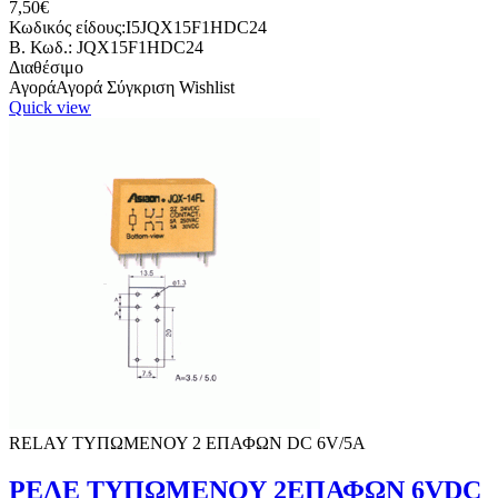
7,50€
Κωδικός είδους:I5JQX15F1HDC24
B. Κωδ.: JQX15F1HDC24
Διαθέσιμο
Αγορά
Αγορά
Σύγκριση
Wishlist
Quick view
RELAY ΤΥΠΩΜΕΝΟΥ 2 ΕΠΑΦΩΝ DC 6V/5A
ΡΕΛΕ ΤΥΠΩΜΕΝΟΥ 2ΕΠΑΦΩΝ 6VDC