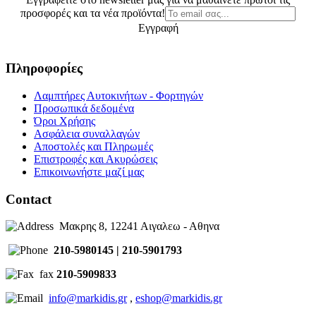
προσφορές και τα νέα προϊόντα!
Εγγραφή
Πληροφορίες
Λαμπτήρες Αυτοκινήτων - Φορτηγών
Προσωπικά δεδομένα
Όροι Χρήσης
Ασφάλεια συναλλαγών
Αποστολές και Πληρωμές
Επιστροφές και Ακυρώσεις
Επικοινωνήστε μαζί μας
Contact
Μακρης 8, 12241 Αιγαλεω - Αθηνα
210-5980145 | 210-5901793
fax
210-5909833
info@markidis.gr
,
eshop@markidis.gr