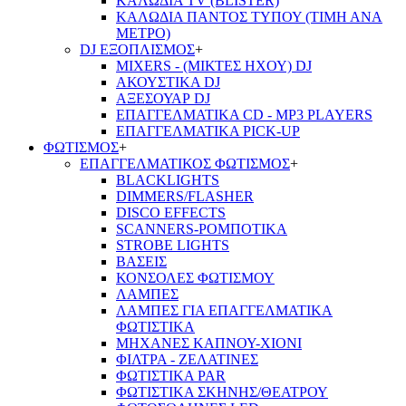
ΚΑΛΩΔΙΑ TV (BLISTER)
ΚΑΛΩΔΙΑ ΠΑΝΤΟΣ ΤΥΠΟΥ (ΤΙΜΗ ΑΝΑ
ΜΕΤΡΟ)
DJ ΕΞΟΠΛΙΣΜΟΣ
+
MIXERS - (ΜΙΚΤΕΣ ΗΧΟΥ) DJ
ΑΚΟΥΣΤΙΚΑ DJ
ΑΞΕΣΟΥΑΡ DJ
ΕΠΑΓΓΕΛΜΑΤΙΚΑ CD - ΜΡ3 PLAYERS
ΕΠΑΓΓΕΛΜΑΤΙΚΑ PICK-UP
ΦΩΤΙΣΜΟΣ
+
ΕΠΑΓΓΕΛΜΑΤΙΚΟΣ ΦΩΤΙΣΜΟΣ
+
BLACKLIGHTS
DIMMERS/FLASHER
DISCO EFFECTS
SCANNERS-ΡΟΜΠΟΤΙΚΑ
STROBE LIGHTS
ΒΑΣΕΙΣ
ΚΟΝΣΟΛΕΣ ΦΩΤΙΣΜΟΥ
ΛΑΜΠΕΣ
ΛΑΜΠΕΣ ΓΙΑ ΕΠΑΓΓΕΛΜΑΤΙΚΑ
ΦΩΤΙΣΤΙΚΑ
ΜΗΧΑΝΕΣ ΚΑΠΝΟΥ-ΧΙΟΝΙ
ΦΙΛΤΡΑ - ΖΕΛΑΤΙΝΕΣ
ΦΩΤΙΣΤΙΚΑ PAR
ΦΩΤΙΣΤΙΚΑ ΣΚΗΝΗΣ/ΘΕΑΤΡΟΥ