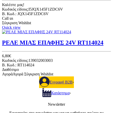
Καλέστε μας!
Κωδικός είδους:I5JQX145F1ZDC6V
B. Κωδ.: JQX145F1ZDC6V
Call us
Σύγκριση
Wishlist
Quick view
ΡΕΛΕ ΜΙΑΣ ΕΠΑΦΗΣ 24V RT114024
6,80€
Κωδικός είδους:139032003003
B. Κωδ.: RT114024
Διαθέσιμο
Αγορά
Αγορά
Σύγκριση
Wishlist
Εγγραφή B2B
›
Κατάστημα
›
Newsletter
Εγγραφείτε στο newsletter μας για να μαθαίνετε πρώτοι τις