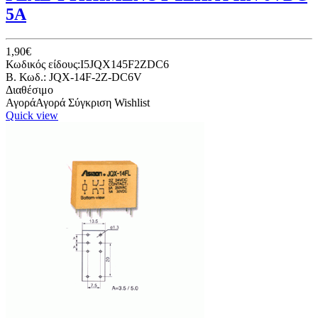
5A
1,90€
Κωδικός είδους:I5JQX145F2ZDC6
B. Κωδ.: JQX-14F-2Z-DC6V
Διαθέσιμο
Αγορά
Αγορά
Σύγκριση
Wishlist
Quick view