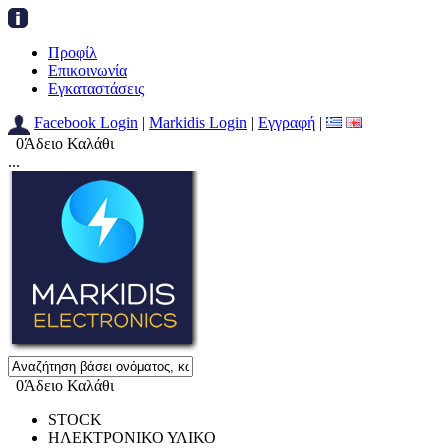
Προφίλ
Επικοινωνία
Εγκαταστάσεις
Facebook Login
|
Markidis Login
|
Εγγραφή
|
0
Άδειο Καλάθι
...
0
Άδειο Καλάθι
STOCK
ΗΛΕΚΤΡΟΝΙΚΟ ΥΛΙΚΟ