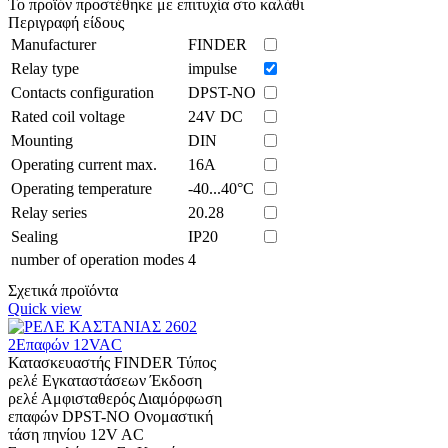
Το προϊόν προστέθηκε με επιτυχία στο καλάθι
Περιγραφή είδους
Manufacturer
FINDER
Relay type
impulse
Contacts configuration
DPST-NO
Rated coil voltage
24V DC
Mounting
DIN
Operating current max.
16A
Operating temperature
-40...40°C
Relay series
20.28
Sealing
IP20
number of operation modes
4
Σχετικά προϊόντα
Quick view
Κατασκευαστής FINDER Τύπος
ρελέ Εγκαταστάσεων Έκδοση
ρελέ Αμφισταθερός Διαμόρφωση
επαφών DPST-NO Ονομαστική
τάση πηνίου 12V AC