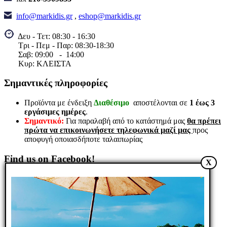
ΡΕΛΕ ΚΑΣΤΑΝΙΑΣ
info@markidis.gr
,
eshop@markidis.gr
2606 24V AC
Δευ - Τετ: 08:30 - 16:30
2ΕΠΑΦΩΝ
Τρι - Πεμ - Παρ: 08:30-18:30
Σαβ:
09:00 - 14
:00
Κυρ: ΚΛΕΙΣΤΑ
16,30€
Κωδικός είδους:724096310004
Σημαντικές πληροφορίες
B. Κωδ.: 7726068024
Διαθέσιμο
Προϊόντα με ένδειξη
Διαθέσιμο
αποστέλονται σε
1 έως 3
Αγορά
Αγορά
Σύγκριση
Wishlist
εργάσιμες ημέρες
.
Quick view
Σημαντικό:
Για παραλαβή από το κατάστημά μας
θα πρέπει
πρώτα να επικοινωνήσετε τηλεφωνικά μαζί μας
προς
αποφυγή οποιασδήποτε ταλαιπωρίας
Κατασκευαστής FINDER Τύπος
ρελέ εγκαταστάσεων Έκδοση
Find us on Facebook!
ρελέ Αμφισταθερός, παλμών
X
Διαμόρφωση επαφών NO
Ονομαστική τάση πηνίου 230V
AC Συναρμολόγηση σε κουτί
εγκατάστασης Μέγ. Ρεύμα
λειτουργίας 10A Θερμοκρασία
λειτουργίας -40...40°C Κλάση
στεγανότητας