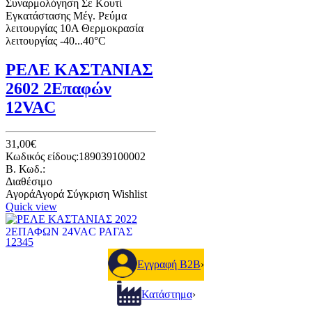
Συναρμολόγηση Σε Κουτί
Εγκατάστασης Μέγ. Ρεύμα
λειτουργίας 10A Θερμοκρασία
λειτουργίας -40...40°C
ΡΕΛΕ ΚΑΣΤΑΝΙΑΣ
2602 2Επαφών
12VAC
31,00€
Κωδικός είδους:189039100002
B. Κωδ.:
Διαθέσιμο
Αγορά
Αγορά
Σύγκριση
Wishlist
Quick view
1
2
3
4
5
ΡΕΛΕ ΚΑΣΤΑΝΙΑΣ
Εγγραφή B2B
›
2022 2ΕΠΑΦΩΝ
Κατάστημα
›
24VAC ΡΑΓΑΣ