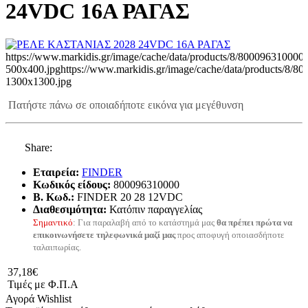
24VDC 16Α ΡΑΓΑΣ
https://www.markidis.gr/image/cache/data/products/8/800096310000-
500x400.jpg
https://www.markidis.gr/image/cache/data/products/8/8
1300x1300.jpg
Πατήστε πάνω σε οποιαδήποτε εικόνα για μεγέθυνση
Share:
Εταιρεία:
FINDER
Κωδικός είδους:
800096310000
B. Κωδ.:
FINDER 20 28 12VDC
Διαθεσιμότητα:
Κατόπιν παραγγελίας
Σημαντικό
: Για παραλαβή από το κατάστημά μας
θα πρέπει πρώτα να
επικοινωνήσετε τηλεφωνικά μαζί μας
προς αποφυγή οποιασδήποτε
ταλαιπωρίας.
37,18€
Τιμές με Φ.Π.Α
Αγορά
Wishlist