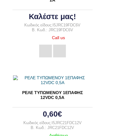
Καλέστε μας!
Κωδικός είδους:I5JRC19FDC6V
B. Κωδ.: JRC19FDC6V
Call us
ΡΕΛΕ ΤΥΠΩΜΕΝΟΥ 1ΕΠΑΦΗΣ
12VDC 0,5A
0,60€
Κωδικός είδους:I5JRC21FDC12V
B. Κωδ.: JRC21FDC12V
Διαθέσιμο