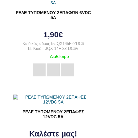
ΡΕΛΕ ΤΥΠΩΜΕΝΟΥ 2ΕΠΑΦΩΝ 6VDC
5A
1,90€
Κωδικός είδους:I5JQX145F2ZDC6
B. Κωδ.: JQX-14F-2Z-DC6V
Διαθέσιμο
ΡΕΛΕ ΤΥΠΩΜΕΝΟΥ 2ΕΠΑΦΕΣ
12VDC 5A
Καλέστε μας!