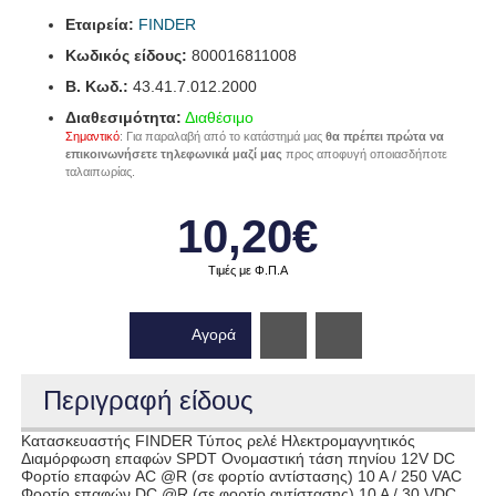
Εταιρεία:
FINDER
Κωδικός είδους:
800016811008
B. Κωδ.:
43.41.7.012.2000
Διαθεσιμότητα:
Διαθέσιμο
Σημαντικό
: Για παραλαβή από το κατάστημά μας
θα πρέπει πρώτα να
επικοινωνήσετε τηλεφωνικά μαζί μας
προς αποφυγή οποιασδήποτε
ταλαιπωρίας.
10,20€
Τιμές με Φ.Π.Α
Αγορά
Wishlist
Περιγραφή είδους
Κατασκευαστής FINDER Τύπος ρελέ Ηλεκτρομαγνητικός
Διαμόρφωση επαφών SPDT Ονομαστική τάση πηνίου 12V DC
Φορτίο επαφών AC @R (σε φορτίο αντίστασης) 10 A / 250 VAC
Φορτίο επαφών DC @R (σε φορτίο αντίστασης) 10 A / 30 VDC