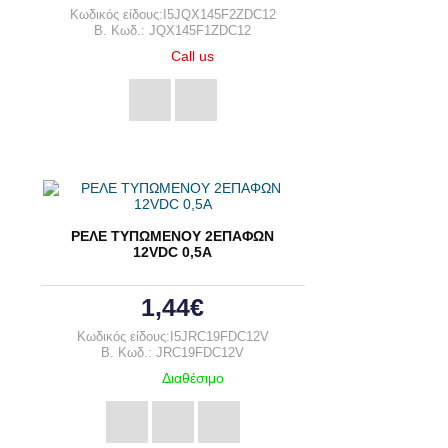
Κωδικός είδους:I5JQX145F2ZDC12
B. Κωδ.: JQX145F1ZDC12
Call us
ΡΕΛΕ ΤΥΠΩΜΕΝΟΥ 2ΕΠΑΦΩΝ
12VDC 0,5A
1,44€
Κωδικός είδους:I5JRC19FDC12V
B. Κωδ.: JRC19FDC12V
Διαθέσιμο