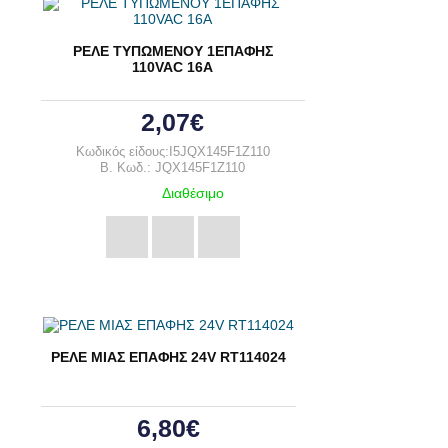
ΡΕΛΕ ΤΥΠΩΜΕΝΟΥ 1ΕΠΑΦΗΣ
110VAC 16A
2,07€
Κωδικός είδους:I5JQX145F1Z110
B. Κωδ.: JQX145F1Z110
Διαθέσιμο
ΡΕΛΕ ΜΙΑΣ ΕΠΑΦΗΣ 24V RT114024
6,80€