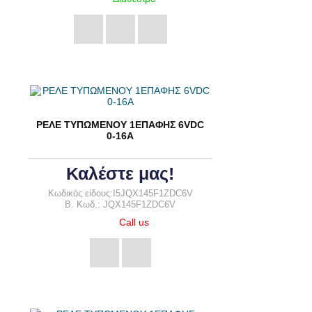
ΡΕΛΕ ΤΥΠΩΜΕΝΟΥ 1ΕΠΑΦΗΣ 6VDC
0-16A
Καλέστε μας!
Κωδικός είδους:I5JQX145F1ZDC6V
B. Κωδ.: JQX145F1ZDC6V
Call us