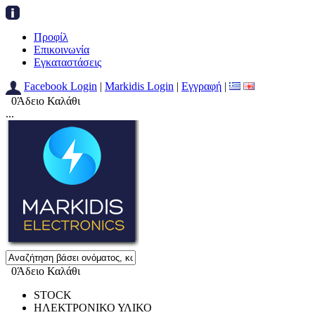
Προφίλ
Επικοινωνία
Εγκαταστάσεις
Facebook Login
|
Markidis Login
|
Εγγραφή
|
0
Άδειο Καλάθι
...
0
Άδειο Καλάθι
STOCK
ΗΛΕΚΤΡΟΝΙΚΟ ΥΛΙΚΟ