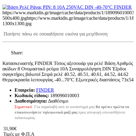
https://www.markidis.gr/image/cache/data/products/1/189096010003-
500x400.jpg
https://www.markidis.gr/image/cache/data/products/1/1
1300x1300.jpg
Πατήστε πάνω σε οποιαδήποτε εικόνα για μεγέθυνση
Share:
Κατασκευαστής FINDER Τύπος αξεσουάρ για ρελέ Βάση Αριθμός
ακίδων 8 Ονομαστικό ρεύμα 10A Συναρμολόγηση DIN Έξοδοι
σφιγκτήρες βιδωτοί Σειρά ρελέ 40.52, 40.51, 40.61, 44.52, 44.62
Θερμοκρασία λειτουργίας -40...70°C Εξωτερικές διαστάσεις 73x54
Εταιρεία:
FINDER
Κωδικός είδους:
189096010003
Διαθεσιμότητα:
Διαθέσιμο
Σημαντικό
: Για παραλαβή από το κατάστημά μας
θα πρέπει πρώτα να
επικοινωνήσετε τηλεφωνικά μαζί μας
προς αποφυγή οποιασδήποτε
ταλαιπωρίας.
31,90€
Τιμές με Φ.Π.Α