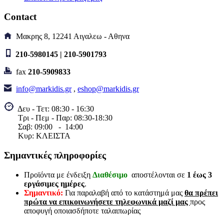
9021
Contact
8,90€
Μακρης 8, 12241 Αιγαλεω - Αθηνα
Κωδικός είδους:189096010001
B. Κωδ.: TYPE9021
210-5980145 | 210-5901793
Διαθέσιμο
Αγορά
Αγορά
Σύγκριση
Wishlist
fax
210-5909833
Quick view
info@markidis.gr
,
eshop@markidis.gr
ΒΑΣΗ ΡΕΛΕ
Δευ - Τετ: 08:30 - 16:30
Τρι - Πεμ - Παρ: 08:30-18:30
ΠΙΝΑΚΑ
Σαβ:
09:00 - 14
:00
Κυρ: ΚΛΕΙΣΤΑ
1,80€
Σημαντικές πληροφορίες
Κωδικός είδους:000009601000
B. Κωδ.: 01.078.0067
Προϊόντα με ένδειξη
Διαθέσιμο
αποστέλονται σε
1 έως 3
Διαθέσιμο
εργάσιμες ημέρες
.
Αγορά
Αγορά
Σύγκριση
Wishlist
Σημαντικό:
Για παραλαβή από το κατάστημά μας
θα πρέπει
Quick view
πρώτα να επικοινωνήσετε τηλεφωνικά μαζί μας
προς
αποφυγή οποιασδήποτε ταλαιπωρίας