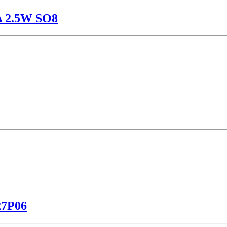
A 2.5W SO8
7P06