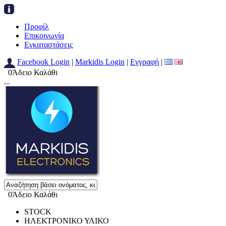
Προφίλ
Επικοινωνία
Εγκαταστάσεις
Facebook Login
|
Markidis Login
|
Εγγραφή
|
0
Άδειο Καλάθι
...
0
Άδειο Καλάθι
STOCK
ΗΛΕΚΤΡΟΝΙΚΟ ΥΛΙΚΟ