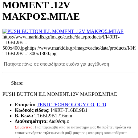
ΜΟΜΕΝΤ .12V
ΜΑΚΡΟΣ.ΜΠΛΕ
https://www.markidis.gr/image/cache/data/products/I/I49RT-
T16BL9B1-
500x400.jpg
https://www.markidis.gr/image/cache/data/products/I/I4
T16BL9B1-1300x1300.jpg
Πατήστε πάνω σε οποιαδήποτε εικόνα για μεγέθυνση
Share:
PUSH BUTTON ILL ΜΟΜΕΝΤ.12V ΜΑΚΡΟΣ.ΜΠΛΕ
Εταιρεία:
TEND TECHNOLOGY CO.,LTD
Κωδικός είδους:
I49RT-T16BL9B1
B. Κωδ.:
T16BL9B1 /16mm
Διαθεσιμότητα:
Διαθέσιμο
Σημαντικό
: Για παραλαβή από το κατάστημά μας
θα πρέπει πρώτα να
επικοινωνήσετε τηλεφωνικά μαζί μας
προς αποφυγή οποιασδήποτε