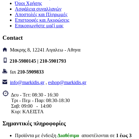
Αγορά
Αγορά
Σύγκριση
Wishlist
Όροι Χρήσης
Quick view
Ασφάλεια συναλλαγών
Αποστολές και Πληρωμές
Επιστροφές και Ακυρώσεις
Επικοινωνήστε μαζί μας
PUSH BUTTON ILL
ΜΟΜΕΝΤ.24V
Contact
ΜΑΚΡΟΣ.ΠΡΑΣ
Μακρης 8, 12241 Αιγαλεω - Αθηνα
PUSH BUTTON
210-5980145 | 210-5901793
ILL MOMENT.24V
ΜΑΚΡΟΣ.ΠΡΑΣ
fax
210-5909833
info@markidis.gr
,
eshop@markidis.gr
7,20€
Κωδικός είδους:I49RT-
Δευ - Τετ: 08:30 - 16:30
T16BL7G1
Τρι - Πεμ - Παρ: 08:30-18:30
B. Κωδ.: T16BL7G1/16mm
Σαβ:
09:00 - 14
:00
Διαθέσιμο
Κυρ: ΚΛΕΙΣΤΑ
Αγορά
Αγορά
Σύγκριση
Wishlist
Quick view
Σημαντικές πληροφορίες
Προϊόντα με ένδειξη
Διαθέσιμο
αποστέλονται σε
1 έως 3