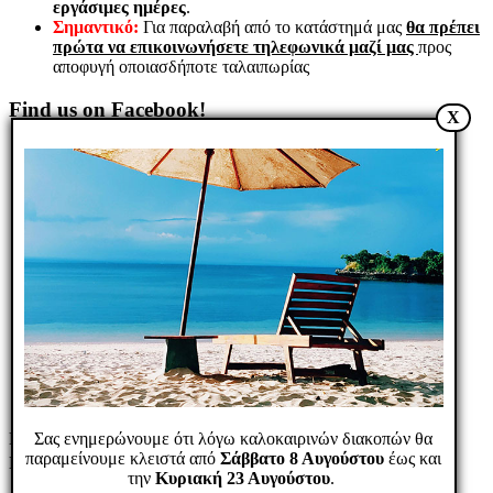
εργάσιμες ημέρες
.
PUSH BUTTON ILL
Σημαντικό:
Για παραλαβή από το κατάστημά μας
θα πρέπει
ΜΟΜΕΝΤ.24V
πρώτα να επικοινωνήσετε τηλεφωνικά μαζί μας
προς
ΜΑΚΡΟΣ.ΠΟΡΤΟ
αποφυγή οποιασδήποτε ταλαιπωρίας
PUSH BUTTON
Find us on Facebook!
X
ILL MOMENT.24V
ΜΑΚΡΟΣ.ΠΟΡΤΟΚΑΛΙ
6,30€
Κωδικός είδους:I49RT-
T16BL7O1
B. Κωδ.: T16BL701/16mm
Διαθέσιμο
Αγορά
Αγορά
Σύγκριση
Wishlist
Quick view
PUSH BUTTON ILL
Markidis Electronics © 2026. All rights reserved. Designed &
ΜΟΜΕΝΤ.24V
Σας ενημερώνουμε ότι λόγω καλοκαιρινών διακοπών θα
ΜΑΚΡΟΣ.ΑΣΠΡ
παραμείνουμε κλειστά από
Σάββατο 8 Αυγούστου
έως και
Developed by
την
Κυριακή 23 Αυγούστου
.