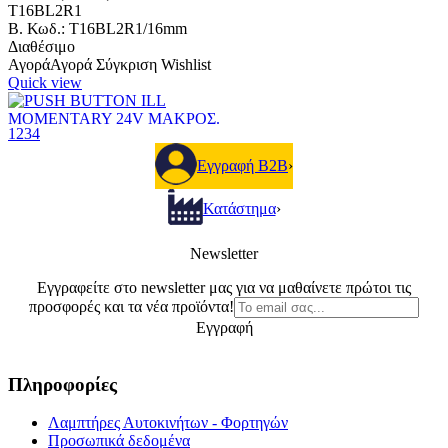
T16BL2R1
B. Κωδ.: T16BL2R1/16mm
Διαθέσιμο
Αγορά
Αγορά
Σύγκριση
Wishlist
Quick view
1
2
3
4
PUSH BUTTON ILL
Εγγραφή B2B
›
ΜΟΜΕΝΤ.24V
ΜΑΚΡΟΣ.ΜΠΛΕ
Κατάστημα
›
PUSH BUTTON
Newsletter
ILL MOMENTARY
24V ΜΑΚΡΟΣ.
Εγγραφείτε στο newsletter μας για να μαθαίνετε πρώτοι τις
προσφορές και τα νέα προϊόντα!
ΜΠΛΕ
Εγγραφή
6,80€
Πληροφορίες
Κωδικός είδους:I49RT-
T16BL7B1
B. Κωδ.: T16BL7B1/16mm
Λαμπτήρες Αυτοκινήτων - Φορτηγών
Διαθέσιμο
Προσωπικά δεδομένα