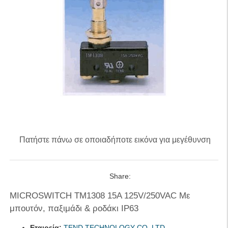
Πατήστε πάνω σε οποιαδήποτε εικόνα για μεγέθυνση
Share:
MICROSWITCH ΤΜ1308 15A 125V/250VAC Με
μπουτόν, παξιμάδι & ροδάκι IP63
Εταιρεία:
TEND TECHNOLOGY CO.,LTD