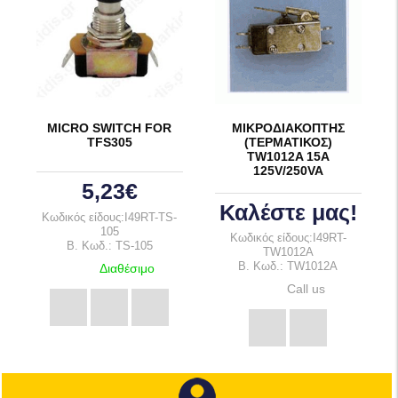
MICRO SWITCH FOR
ΜΙΚΡΟΔΙΑΚΟΠΤΗΣ
TFS305
(ΤΕΡΜΑΤΙΚΟΣ)
TW1012A 15A
125V/250VA
5,23€
Καλέστε μας!
Κωδικός είδους:I49RT-TS-
105
Κωδικός είδους:I49RT-
B. Κωδ.: TS-105
TW1012A
B. Κωδ.: TW1012A
Διαθέσιμο
Call us