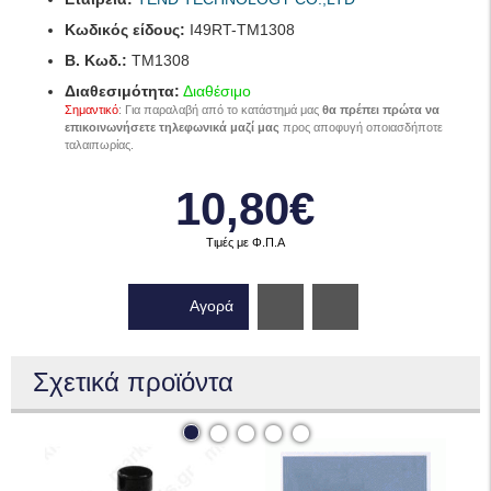
Κωδικός είδους:
I49RT-TM1308
B. Κωδ.:
TM1308
Διαθεσιμότητα:
Διαθέσιμο
Σημαντικό
: Για παραλαβή από το κατάστημά μας
θα πρέπει πρώτα να
επικοινωνήσετε τηλεφωνικά μαζί μας
προς αποφυγή οποιασδήποτε
ταλαιπωρίας.
10,80€
Τιμές με Φ.Π.Α
Αγορά
Wishlist
Σχετικά προϊόντα