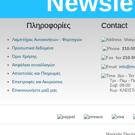
Newsle
Πληροφορίες
Contact
Λαμπτήρες Αυτοκινήτων - Φορτηγών
Μακρης
Προσωπικά δεδομένα
210-5
Όροι Χρήσης
fax
210-5
Ασφάλεια συναλλαγών
info@ma
Αποστολές και Πληρωμές
Δευ - Τετ
Τρι - Πεμ - Παρ
Επιστροφές και Ακυρώσεις
Σαβ:
09:00 
Επικοινωνήστε μαζί μας
Κυρ: ΚΛΕΙΣΤ
Markidis Elect