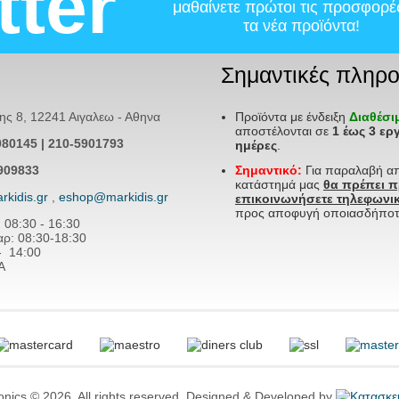
tter
μαθαίνετε πρώτοι τις προσφορέ
τα νέα προϊόντα!
Σημαντικές πληρο
 8, 12241 Αιγαλεω - Αθηνα
Προϊόντα με ένδειξη
Διαθέσ
αποστέλονται σε
1 έως 3 ερ
980145 | 210-5901793
ημέρες
.
909833
Σημαντικό:
Για παραλαβή α
κατάστημά μας
θα πρέπει 
rkidis.gr
,
eshop@markidis.gr
επικοινωνήσετε τηλεφωνικ
προς αποφυγή οποιασδήποτ
: 08:30 - 16:30
: 08:30-18:30
- 14
:00
Α
ronics © 2026. All rights reserved. Designed & Developed by