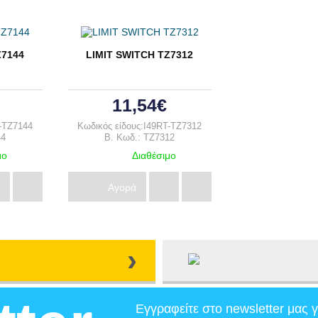
Ζ7144
LIMIT SWITCH ΤΖ7312
11,54€
T-TZ7144
Κωδικός είδους:I49RT-TZ7312
44
B. Κωδ.: TZ7312
μο
Διαθέσιμο
Αγορά
›
Εγγραφείτε στο newsletter μας γ