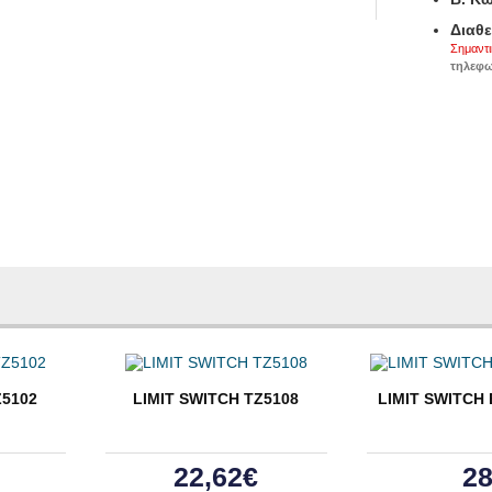
Διαθε
Σημαντι
τηλεφω
Ζ5102
LIMIT SWITCH ΤΖ5108
LIMIT SWITCH
22,62€
28