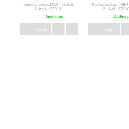
Κωδικός είδους:I49RT-TZ5101
Κωδικός είδους:I49R
B. Κωδ.: TZ5101
B. Κωδ.: TZ51
Διαθέσιμο
Διαθέσι
Αγορά
Αγορά