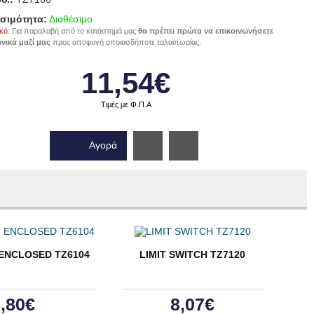
σιμότητα:
Διαθέσιμο
κό
: Για παραλαβή από το κατάστημά μας
θα πρέπει πρώτα να επικοινωνήσετε
νικά μαζί μας
προς αποφυγή οποιασδήποτε ταλαιπωρίας.
11,54€
Τιμές με Φ.Π.Α
Αγορά
Wishlist
 ENCLOSED ΤΖ6104
LIMIT SWITCH ΤΖ7120
,80€
8,07€