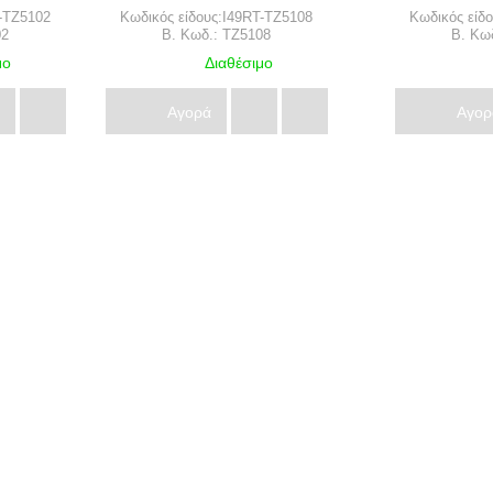
T-TZ5102
Κωδικός είδους:I49RT-TZ5108
Κωδικός είδ
02
B. Κωδ.: TZ5108
B. Κω
μο
Διαθέσιμο
Αγορά
Αγορ