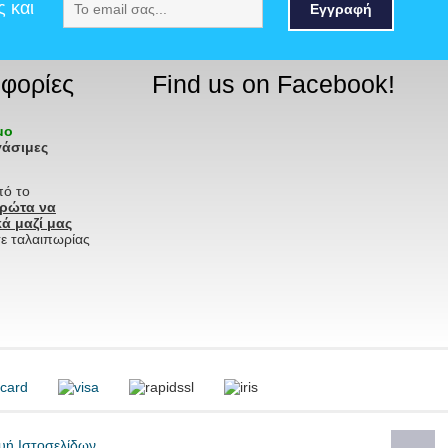
ς και
Εγγραφή
φορίες
Find us on Facebook!
ιμο
γάσιμες
πό το
πρώτα να
ά μαζί μας
ε ταλαιπωρίας