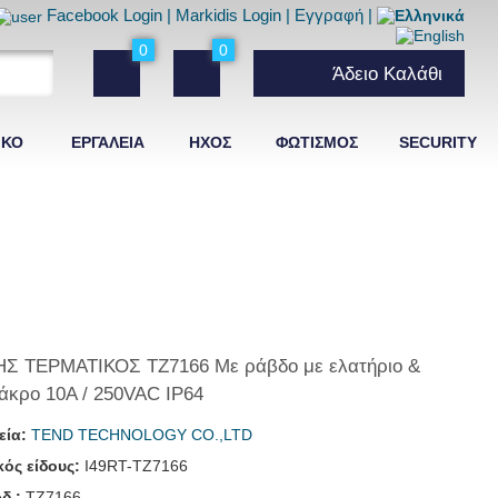
Facebook Login
|
Markidis Login
|
Εγγραφή
|
0
0
Άδειο Καλάθι
ΙΚΟ
ΕΡΓΑΛΕΙΑ
ΗΧΟΣ
ΦΩΤΙΣΜΟΣ
SECURITY
Σ ΤΕΡΜΑΤΙΚΟΣ TZ7166 Με ράβδο με ελατήριο &
άκρο 10Α / 250VAC IΡ64
εία:
TEND TECHNOLOGY CO.,LTD
ός είδους:
I49RT-TZ7166
δ.:
TZ7166