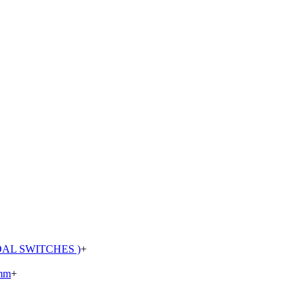
AL SWITCHES )
+
mm
+