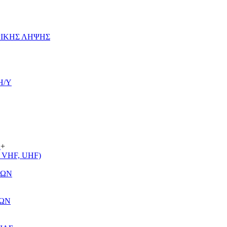
ΡΙΚΗΣ ΛΗΨΗΣ
Η/Υ
Α
+
VHF, UHF)
ΤΩΝ
ΤΩΝ