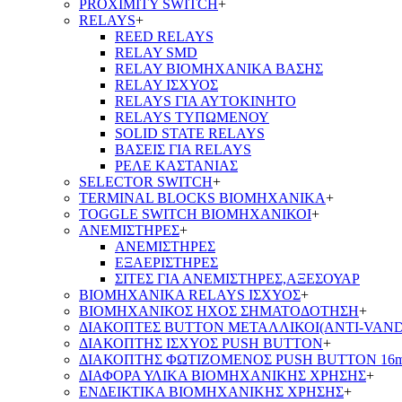
PROXIMITY SWITCH
+
RELAYS
+
REED RELAYS
RELAY SMD
RELAY ΒΙΟΜΗΧΑΝΙΚΑ ΒΑΣΗΣ
RELAY ΙΣΧΥΟΣ
RELAYS ΓΙΑ ΑΥΤΟΚΙΝΗΤΟ
RELAYS ΤΥΠΩΜΕΝΟΥ
SOLID STATE RELAYS
ΒΑΣΕΙΣ ΓΙΑ RELAYS
ΡΕΛΕ ΚΑΣΤΑΝΙΑΣ
SELECTOR SWITCH
+
TERMINAL BLOCKS ΒΙΟΜΗΧΑΝΙΚΑ
+
TOGGLE SWITCH ΒΙΟΜΗΧΑΝΙΚΟΙ
+
ΑΝΕΜΙΣΤΗΡΕΣ
+
ΑΝΕΜΙΣΤΗΡΕΣ
ΕΞΑΕΡΙΣΤΗΡΕΣ
ΣΙΤΕΣ ΓΙΑ ΑΝΕΜΙΣΤΗΡΕΣ,ΑΞΕΣΟΥΑΡ
ΒΙΟΜΗΧΑΝΙΚΑ RELAYS ΙΣΧΥΟΣ
+
ΒΙΟΜΗΧΑΝΙΚΟΣ ΗΧΟΣ ΣΗΜΑΤΟΔΟΤΗΣΗ
+
ΔΙΑΚΟΠΤΕΣ BUTTON ΜΕΤΑΛΛΙΚΟΙ(ANTI-VAND
ΔΙΑΚΟΠΤΗΣ ΙΣΧΥΟΣ PUSH BUTTON
+
ΔΙΑΚΟΠΤΗΣ ΦΩΤΙΖΟΜΕΝΟΣ PUSH BUTTON 16
ΔΙΑΦΟΡΑ ΥΛΙΚΑ ΒΙΟΜΗΧΑΝΙΚΗΣ ΧΡΗΣΗΣ
+
ΕΝΔΕΙΚΤΙΚΑ ΒΙΟΜΗΧΑΝΙΚΗΣ ΧΡΗΣΗΣ
+