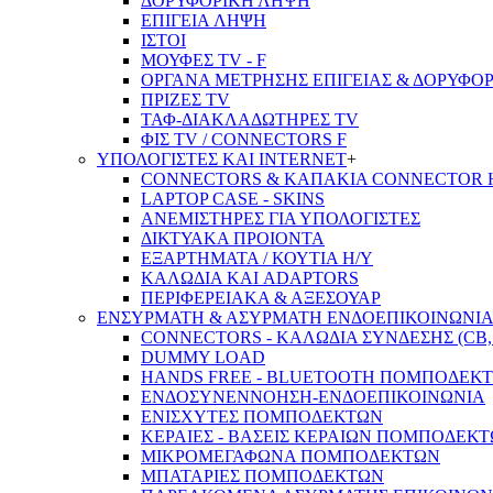
ΔΟΡΥΦΟΡΙΚΗ ΛΗΨΗ
ΕΠΙΓΕΙA ΛΗΨΗ
ΙΣΤΟΙ
ΜΟΥΦΕΣ TV - F
ΟΡΓΑΝΑ ΜΕΤΡΗΣΗΣ ΕΠΙΓΕΙΑΣ & ΔΟΡΥΦΟ
ΠΡΙΖΕΣ TV
ΤΑΦ-ΔΙΑΚΛΑΔΩΤΗΡΕΣ TV
ΦΙΣ TV / CONNECTORS F
ΥΠΟΛΟΓΙΣΤΕΣ ΚΑΙ INTERNET
+
CONNECTORS & ΚΑΠΑΚΙΑ CONNECTOR 
LAPTOP CASE - SKINS
ΑΝΕΜΙΣΤΗΡΕΣ ΓΙΑ ΥΠΟΛΟΓΙΣΤΕΣ
ΔΙΚΤΥΑΚΑ ΠΡΟΙΟΝΤΑ
ΕΞΑΡΤΗΜΑΤΑ / ΚΟΥΤΙΑ Η/Υ
ΚΑΛΩΔΙΑ ΚΑΙ ADAPTORS
ΠΕΡΙΦΕΡΕΙΑΚΑ & ΑΞΕΣΟΥΑΡ
ΕΝΣΥΡΜΑΤΗ & ΑΣΥΡΜΑΤΗ ΕΝΔΟΕΠΙΚΟΙΝΩΝΙ
CONNECTORS - ΚΑΛΩΔΙΑ ΣΥΝΔΕΣΗΣ (CB, 
DUMMY LOAD
HANDS FREE - BLUETOOTH ΠΟΜΠΟΔΕΚ
ΕΝΔΟΣΥΝΕΝΝΟΗΣΗ-ΕΝΔΟΕΠΙΚΟΙΝΩΝΙΑ
ΕΝΙΣΧΥΤΕΣ ΠΟΜΠΟΔΕΚΤΩΝ
ΚΕΡΑΙΕΣ - ΒΑΣΕΙΣ ΚΕΡΑΙΩΝ ΠΟΜΠΟΔΕΚ
ΜΙΚΡΟΜΕΓΑΦΩΝΑ ΠΟΜΠΟΔΕΚΤΩΝ
ΜΠΑΤΑΡΙΕΣ ΠΟΜΠΟΔΕΚΤΩΝ