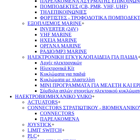
ΠΑΡΕΛΚΟΜΕΝΑ ΑΣΥΡΜΑΤΗΣ ΕΠΙΚΟΙΝΩΝ
ΠΟΜΠΟΔΕΚΤΕΣ (CB, PMR, VHF, UHF)
ΤΗΛΕΠΙΚΟΙΝΩΝΙΕΣ
ΦΟΡΤΙΣΤΕΣ - ΤΡΟΦΟΔΟΤΙΚΑ ΠΟΜΠΟΔΕΚ
ΕΞΟΠΛΙΣΜΟΣ MARINE
+
INVERTER (24V)
VHF MARINE
ΗΧΕΙΑ MARINE
ΟΡΓΑΝΑ MARINE
ΡΑΔΙΟ/MP3 MARINE
ΗΛΕΚΤΡΟΝΙΚΗ ΕΓΚΥΚΛΟΠΑΙΔΕΙΑ ΓΙΑ ΠΑΙΔΙΑ
Αρχές ηλεκτρονικών
Ηλεκτρονικά Κίτ
Κυκλώματα για παιδιά
Κυκλώματα με πλαστελίνη
ΜΙΝΙ ΠΡΟΓΡΑΜΜΑΤΑ ΓΙΑ ΜΕΛΕΤΗ ΚΑΙ Ε
Σύμβολα απλών στοιχείων ηλεκτρικού κυκλώματ
ΗΛΕΚΤΡΟΒΙΟΜΗΧΑΝΙΚΟ ΥΛΙΚΟ
+
ACTUATORS
+
CONNECTORS ΣΤΡΑΤΙΩΤΙΚΟΥ - ΒΙΟΜΗΧΑΝΙΚΟ
CONNECTORS
ΠΑΡΕΛΚΟΜΕΝΑ
JOYSTICK
+
LIMIT SWITCH
+
PLC
+