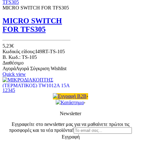
MICRO SWITCH FOR TFS305
MICRO SWITCH
FOR TFS305
5,23€
Κωδικός είδους:I49RT-TS-105
B. Κωδ.: TS-105
Διαθέσιμο
Αγορά
Αγορά
Σύγκριση
Wishlist
Quick view
1
2
3
4
5
Εγγραφή B2B
›
MICROSWITCH TERMINAL
Κατάστημα
›
TW1012A 15A 125V/250VAC
Newsletter
ΜΙΚΡΟΔΙΑΚΟΠΤΗΣ
(ΤΕΡΜΑΤΙΚΟΣ)
Εγγραφείτε στο newsletter μας για να μαθαίνετε πρώτοι τις
προσφορές και τα νέα προϊόντα!
TW1012A 15A
Εγγραφή