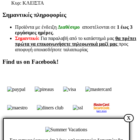
Κυρ: ΚΛΕΙΣΤΑ
TW1014A
B. Κωδ.: TW1014A
Σημαντικές πληροφορίες
Call us
Σύγκριση
Wishlist
Προϊόντα με ένδειξη
Διαθέσιμο
αποστέλονται σε
1 έως 3
Quick view
εργάσιμες ημέρες
.
Σημαντικό:
Για παραλαβή από το κατάστημά μας
θα πρέπει
πρώτα να επικοινωνήσετε τηλεφωνικά μαζί μας
προς
αποφυγή οποιασδήποτε ταλαιπωρίας
MICROSWITCH TERMINAL
TW101A 15A 125V/250V
Find us on Facebook!
ΜΙΚΡΟΔΙΑΚΟΠΤΗΣ
(ΤΕΡΜΑΤΙΚΟΣ)
TW101A 15A
125V/25
Καλέστε μας!
Κωδικός είδους:I49RT-TW101A
X
B. Κωδ.: TW101A
Call us
Σύγκριση
Wishlist
Quick view