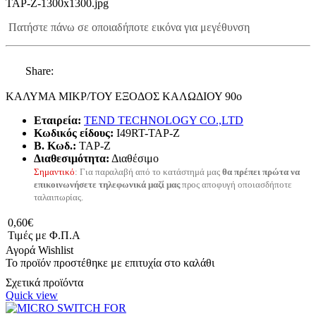
TAP-Z-1300x1300.jpg
Πατήστε πάνω σε οποιαδήποτε εικόνα για μεγέθυνση
Share:
ΚΑΛΥΜΑ ΜΙΚΡ/ΤΟΥ ΕΞΟΔΟΣ ΚΑΛΩΔΙΟΥ 90ο
Εταιρεία:
TEND TECHNOLOGY CO.,LTD
Κωδικός είδους:
I49RT-TAP-Z
B. Κωδ.:
TAP-Z
Διαθεσιμότητα:
Διαθέσιμο
Σημαντικό
: Για παραλαβή από το κατάστημά μας
θα πρέπει πρώτα να
επικοινωνήσετε τηλεφωνικά μαζί μας
προς αποφυγή οποιασδήποτε
ταλαιπωρίας.
0,60€
Τιμές με Φ.Π.Α
Αγορά
Wishlist
Το προϊόν προστέθηκε με επιτυχία στο καλάθι
Σχετικά προϊόντα
Quick view