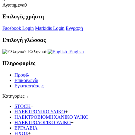
Αγαπημένα
0
Επιλογές χρήστη
Facebook Login
Markidis Login
Εγγραφή
Επιλογή γλώσσας
Ελληνικά
English
Πληροφορίες
Προφίλ
Επικοινωνία
Εγκαταστάσεις
Κατηγορίες
→
STOCK
+
ΗΛΕΚΤΡΟΝΙΚΟ ΥΛΙΚΟ
+
ΗΛΕΚΤΡΟΒΙΟΜΗΧΑΝΙΚΟ ΥΛΙΚΟ
+
ΗΛΕΚΤΡΟΛΟΓΙΚΟ ΥΛΙΚΟ
+
ΕΡΓΑΛΕΙΑ
+
ΗΧΟΣ
+