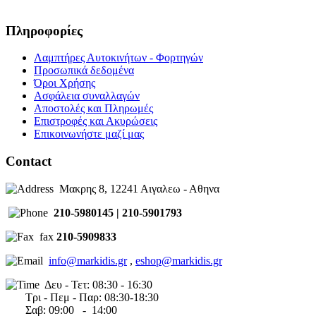
125V/250VA
Πληροφορίες
Καλέστε μας!
Κωδικός είδους:I49RT-
Λαμπτήρες Αυτοκινήτων - Φορτηγών
TW1012A
Προσωπικά δεδομένα
B. Κωδ.: TW1012A
Όροι Χρήσης
Call us
Ασφάλεια συναλλαγών
Σύγκριση
Wishlist
Αποστολές και Πληρωμές
Quick view
Επιστροφές και Ακυρώσεις
Επικοινωνήστε μαζί μας
Contact
MICROSWITCH TERMINAL
TW1014A 15A 125V/250V
Μακρης 8, 12241 Αιγαλεω - Αθηνα
ΜΙΚΡΟΔΙΑΚΟΠΤΗΣ
210-5980145 | 210-5901793
(ΤΕΡΜΑΤΙΚΟΣ)
fax
210-5909833
TW1014A 15A
info@markidis.gr
,
eshop@markidis.gr
125V/250V
Δευ - Τετ: 08:30 - 16:30
Τρι - Πεμ - Παρ: 08:30-18:30
Καλέστε μας!
Σαβ:
09:00 - 14
:00
Κωδικός είδους:I49RT-