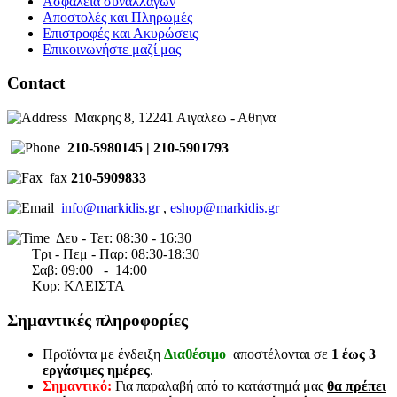
Ασφάλεια συναλλαγών
Αποστολές και Πληρωμές
Επιστροφές και Ακυρώσεις
Επικοινωνήστε μαζί μας
Contact
Μακρης 8, 12241 Αιγαλεω - Αθηνα
210-5980145 | 210-5901793
fax
210-5909833
info@markidis.gr
,
eshop@markidis.gr
Δευ - Τετ: 08:30 - 16:30
Τρι - Πεμ - Παρ: 08:30-18:30
Σαβ:
09:00 - 14
:00
Κυρ: ΚΛΕΙΣΤΑ
Σημαντικές πληροφορίες
Προϊόντα με ένδειξη
Διαθέσιμο
αποστέλονται σε
1 έως 3
εργάσιμες ημέρες
.
Σημαντικό:
Για παραλαβή από το κατάστημά μας
θα πρέπει