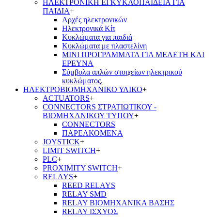
ΗΛΕΚΤΡΟΝΙΚΗ ΕΓΚΥΚΛΟΠΑΙΔΕΙΑ ΓΙΑ
ΠΑΙΔΙΑ
+
Αρχές ηλεκτρονικών
Ηλεκτρονικά Κίτ
Κυκλώματα για παιδιά
Κυκλώματα με πλαστελίνη
ΜΙΝΙ ΠΡΟΓΡΑΜΜΑΤΑ ΓΙΑ ΜΕΛΕΤΗ ΚΑΙ
ΕΡΕΥΝΑ
Σύμβολα απλών στοιχείων ηλεκτρικού
κυκλώματος.
ΗΛΕΚΤΡΟΒΙΟΜΗΧΑΝΙΚΟ ΥΛΙΚΟ
+
ACTUATORS
+
CONNECTORS ΣΤΡΑΤΙΩΤΙΚΟΥ -
ΒΙΟΜΗΧΑΝΙΚΟΥ ΤΥΠΟΥ
+
CONNECTORS
ΠΑΡΕΛΚΟΜΕΝΑ
JOYSTICK
+
LIMIT SWITCH
+
PLC
+
PROXIMITY SWITCH
+
RELAYS
+
REED RELAYS
RELAY SMD
RELAY ΒΙΟΜΗΧΑΝΙΚΑ ΒΑΣΗΣ
RELAY ΙΣΧΥΟΣ