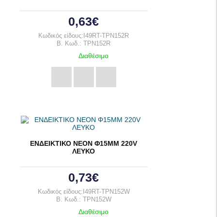
0,63€
Κωδικός είδους:I49RT-TPN152R
B. Κωδ.: TPN152R
Διαθέσιμο
ΕΝΔΕΙΚΤΙΚΟ ΝΕΟΝ Φ15ΜΜ 220V
ΛΕΥΚΟ
0,73€
Κωδικός είδους:I49RT-TPN152W
B. Κωδ.: TPN152W
Διαθέσιμο