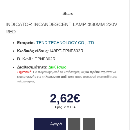
Share:
INDICATOR INCANDESCENT LAMP Φ30ΜΜ 220V
RED
Εταιρεία:
TEND TECHNOLOGY CO.,LTD
Κωδικός είδους:
I49RT-TPNF302R
B. Κωδ.:
TPNF302R
Διαθεσιμότητα:
Διαθέσιμο
Σημαντικό
: Για παραλαβή από το κατάστημά μας
θα πρέπει πρώτα να
επικοινωνήσετε τηλεφωνικά μαζί μας
προς αποφυγή οποιασδήποτε
ταλαιπωρίας.
2,62€
Τιμές με Φ.Π.Α
Αγορά
Wishlist