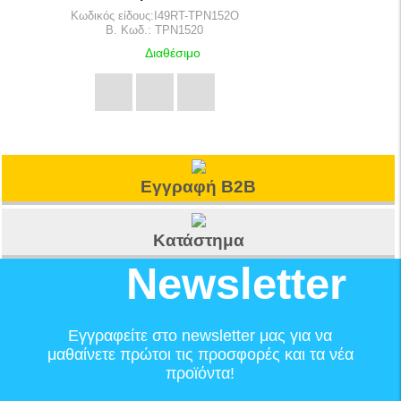
Κωδικός είδους:I49RT-TPN152O
B. Κωδ.: TPN1520
Διαθέσιμο
Εγγραφή B2B
Κατάστημα
Newsletter
Εγγραφείτε στο newsletter μας για να
μαθαίνετε πρώτοι τις προσφορές και τα νέα
προϊόντα!