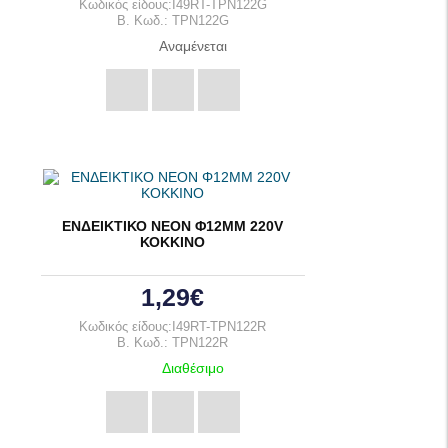
Κωδικός είδους:I49RT-TPN122G
B. Κωδ.: TPN122G
Αναμένεται
ΕΝΔΕΙΚΤΙΚΟ ΝΕΟΝ Φ12ΜΜ 220V
ΚΟΚΚΙΝΟ
1,29€
Κωδικός είδους:I49RT-TPN122R
B. Κωδ.: TPN122R
Διαθέσιμο