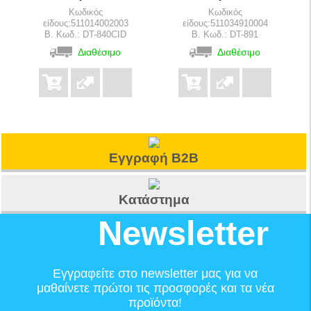
Κωδικός
Κωδικός
είδους:511014002003
είδους:511034910004
B. Κωδ.: DT-840CID
B. Κωδ.: DT-891
Διαθέσιμο
Διαθέσιμο
Εγγραφή B2B
Κατάστημα
Newsletter
Εγγραφείτε στο newsletter μας για να
μαθαίνετε πρώτοι τις προσφορές και τα νέα
προϊόντα!